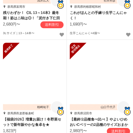
浅井広大
石井邦彦
群馬県富岡市
群馬県利根郡昭和村
残りわずか！《3L 13～14本》厳冬
これがほんとの手練り生芋こんにゃ
期！姿は△味は◎！「泥付き下仁田
く！
ねぎ」
2,680円〜
1,690円〜
送料割引
3Lサイズ｜13～14本〜
生芋こんにゃく×4個〜
販売終了
新規受付停止
柏崎祐子
山口千代子
群馬県邑楽郡板倉町
群馬県沼田市
【福袋2026】増量お届け！冬野菜セ
【最終!2品種食べ比べ 】やよいひめ
ットで新年賑やかな食卓を★
おいCベリーの2品種のサイズおまか
せ
1,823円
2,980円〜
送料割引