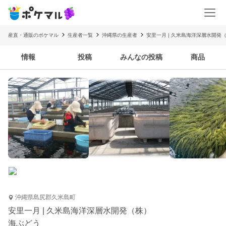
産直・通販のポケマル
生産者一覧
沖縄県の生産者
安里一月 | 久米島海洋深層水開発
情報
投稿
みんなの投稿
商品
沖縄県島尻郡久米島町
安里一月 | 久米島海洋深層水開発（株）
海ぶどう