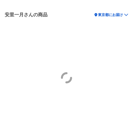
安里一月さんの商品
location_on
東京都にお届け