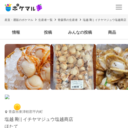
産直・通販のポケマル
生産者一覧
青森県の生産者
塩越 剛 | イチヤマジュウ塩越商店
情報
投稿
みんなの投稿
商品
青森県東津軽郡平内町
塩越 剛 | イチヤマジュウ塩越商店
ほたて