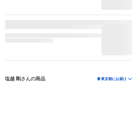
塩越 剛さんの商品
location_on
東京都にお届け