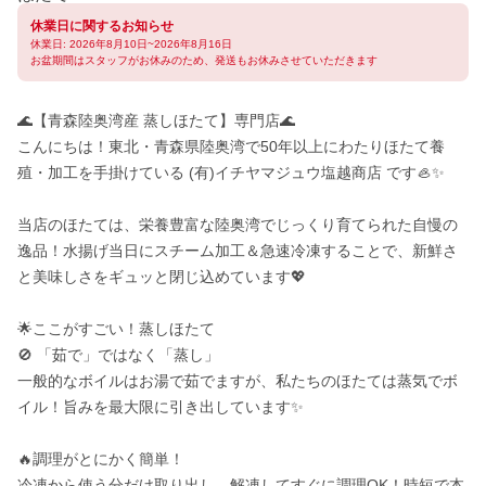
休業日に関するお知らせ
休業日: 2026年8月10日~2026年8月16日
お盆期間はスタッフがお休みのため、発送もお休みさせていただきます
🌊【青森陸奥湾産 蒸しほたて】専門店🌊

こんにちは！東北・青森県陸奥湾で50年以上にわたりほたて養
殖・加工を手掛けている (有)イチヤマジュウ塩越商店 です🦪✨

当店のほたては、栄養豊富な陸奥湾でじっくり育てられた自慢の
逸品！水揚げ当日にスチーム加工＆急速冷凍することで、新鮮さ
と美味しさをギュッと閉じ込めています💖

🌟ここがすごい！蒸しほたて

🚫 「茹で」ではなく「蒸し」

一般的なボイルはお湯で茹でますが、私たちのほたては蒸気でボ
イル！旨みを最大限に引き出しています✨

🔥調理がとにかく簡単！

冷凍から使う分だけ取り出し、解凍してすぐに調理OK！時短で本