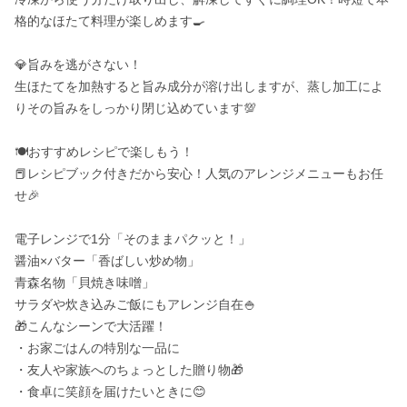
格的なほたて料理が楽しめます🍳

💎旨みを逃がさない！

生ほたてを加熱すると旨み成分が溶け出しますが、蒸し加工によ
りその旨みをしっかり閉じ込めています💯

🍽️おすすめレシピで楽しもう！

📕レシピブック付きだから安心！人気のアレンジメニューもお任
せ🎉

電子レンジで1分「そのままパクッと！」

醤油×バター「香ばしい炒め物」

青森名物「貝焼き味噌」

サラダや炊き込みご飯にもアレンジ自在🍚

🎁こんなシーンで大活躍！

・お家ごはんの特別な一品に

・友人や家族へのちょっとした贈り物🎁

・食卓に笑顔を届けたいときに😊
