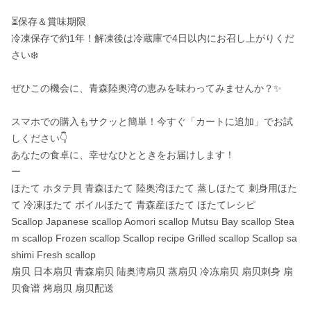
⏳保存＆賞味期限

冷凍保存で約1年！解凍後は冷蔵庫で4日以内にお召し上がりくだ
さい❄️

ぜひこの機会に、青森陸奥湾の恵みを味わってみませんか？✨

スマホでの購入もサクッと簡単！今すぐ「カートに追加」でお試
しください👇

あなたの食卓に、幸せなひとときをお届けします！

ー

ほたて ホタテ貝 青森ほたて 陸奥湾ほたて 蒸しほたて 刺身用ほた
て 冷凍ほたて ボイルほたて 青森産ほたて ほたてレシピ

Scallop Japanese scallop Aomori scallop Mutsu Bay scallop Stea
m scallop Frozen scallop Scallop recipe Grilled scallop Scallop sa
shimi Fresh scallop

扇贝 日本扇贝 青森扇贝 陆奥湾扇贝 蒸扇贝 冷冻扇贝 扇贝刺身 扇
贝食谱 烤扇贝 扇贝配送