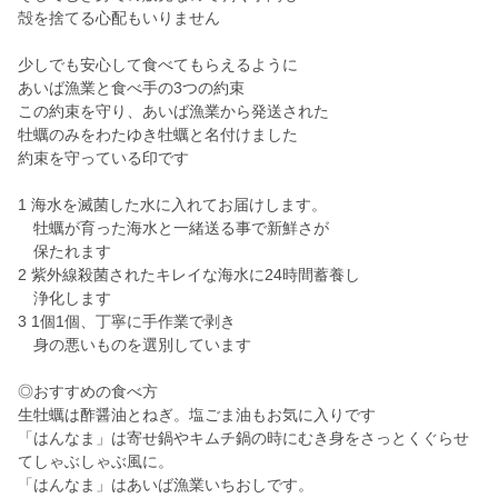
殻を捨てる心配もいりません
少しでも安心して食べてもらえるように
あいば漁業と食べ手の3つの約束
この約束を守り、あいば漁業から発送された
牡蠣のみをわたゆき牡蠣と名付けました
約束を守っている印です
1 海水を滅菌した水に入れてお届けします。
牡蠣が育った海水と一緒送る事で新鮮さが
保たれます
2 紫外線殺菌されたキレイな海水に24時間蓄養し
浄化します
3 1個1個、丁寧に手作業で剥き
身の悪いものを選別しています
◎おすすめの食べ方
生牡蠣は酢醤油とねぎ。塩ごま油もお気に入りです
「はんなま」は寄せ鍋やキムチ鍋の時にむき身をさっとくぐらせ
てしゃぶしゃぶ風に。
「はんなま」はあいば漁業いちおしです。