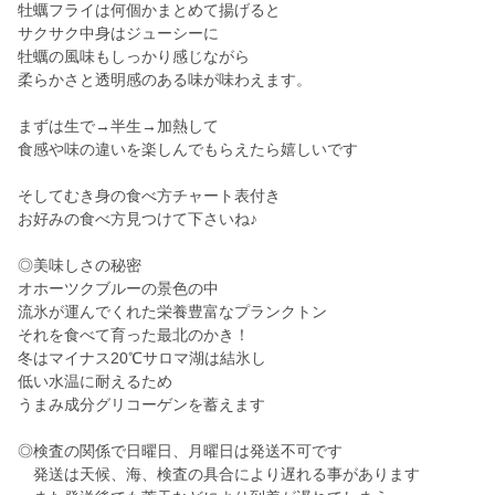
牡蠣フライは何個かまとめて揚げると
サクサク中身はジューシーに
牡蠣の風味もしっかり感じながら
柔らかさと透明感のある味が味わえます。
まずは生で→半生→加熱して
食感や味の違いを楽しんでもらえたら嬉しいです
そしてむき身の食べ方チャート表付き
お好みの食べ方見つけて下さいね♪
◎美味しさの秘密
オホーツクブルーの景色の中
流氷が運んでくれた栄養豊富なプランクトン
それを食べて育った最北のかき！
冬はマイナス20℃サロマ湖は結氷し
低い水温に耐えるため
うまみ成分グリコーゲンを蓄えます
◎検査の関係で日曜日、月曜日は発送不可です
発送は天候、海、検査の具合により遅れる事があります