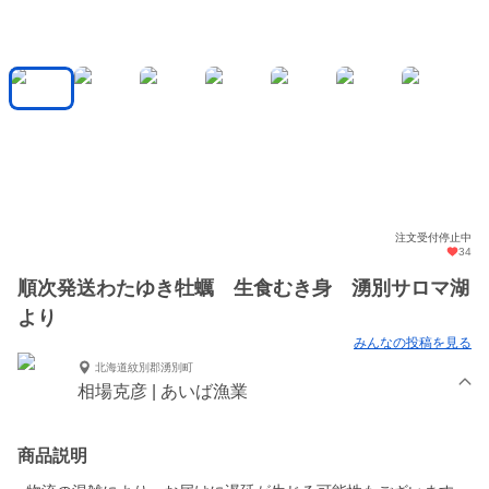
注文受付停止中
34
順次発送わたゆき牡蠣 生食むき身 湧別サロマ湖
より
みんなの投稿を見る
北海道紋別郡湧別町
相場克彦 | あいば漁業
商品説明