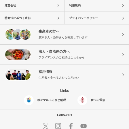
運営会社
利用規約
特商法に基づく表記
プライバシーポリシー
生産者の方へ
農家さん・漁師さんを募集しています!
法人・自治体の方へ
アライアンスのご相談はこちらから
採用情報
生産者と食べる人をつなぎたい
Links
ポケマルふるさと納税
食べる通信
Follow us