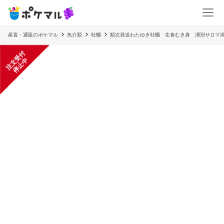
産直・通販のポケマル
魚介類
牡蠣
順次発送わたゆき牡蠣 生食むき身 湧別サロマ
注
文
受
付
停
止
中