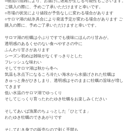
○物流の混雑により、お届けに遅延が生じる可能性もございます。
ご購入の際に、予めご了承いただけますと幸いです。
○市場の状況により値段が予告なしに変わる場合があります
○サロマ湖の結氷具合により発送予定が変わる場合があります ご
購入の際に、予めご了承いただけますと幸いです。
サロマ湖の牡蠣は小ぶりですでも後味にほんのり甘みが。
透明感のあるくせのない食べやすさの中に
ふんわり甘さがあります
シーズン初めは雑味がなくすっきりとした
フレッシュな味わい
そしてサロマ湖は秋から冬へ
気温も氷点下になるころ冷たい海水から水揚げされた牡蠣は
きゅっと身がひきしまり、透明感はそのままに牡蠣の旨味が増し
てきます
低い水温のサロマ湖でゆっくり
そしてじっくり育ったわたゆき牡蠣をお楽しみください
そしてあいば漁業のちょっとした「ひとてま」
わたゆき牡蠣のできあがりです
そしてむき身での販売なので剥く手間も