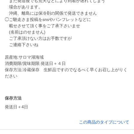
また発送後でも荒天などにより到着が遅れてしまう
場合があります。
沖縄、離島には保冷剤の関係で発送できません
◯ご馳走さま投稿をsnsやパンフレットなどに
載せさせて頂く事をご了承下さいませ
(名前はのせません)
ご了承頂けない方はお手数ですが
ご連絡下さいね
原産地:サロマ湖海域
消費期限/賞味期限:発送日＋４日
保存方法:冷蔵保存 生鮮品ですのでなるべく早くお召し上がりく
ださい
保存方法
発送日＋4日
この商品のタイプについて