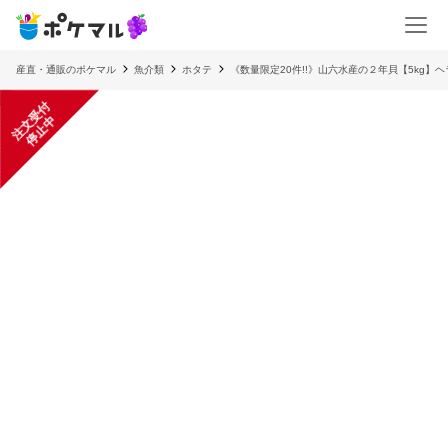
産直・通販のポケマル
魚介類
ホタテ
《数量限定20件!!》山六水産の２年貝【5kg】ヘ
注
文
受
付
停
止
中