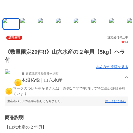
注文受付停止中
送料無料
14
《数量限定20件!!》山六水産の２年貝【5kg】ヘラ
付
みんなの投稿を見る
青森県東津軽郡外ヶ浜町
木浪佑悦 | 山六水産
マークのついた生産者さんは、過去1年間で平均して特に高い評価を得
ています。
生産者バッジの基準が新しくなりました。
詳しくはこちら
商品説明
【山六水産の２年貝】