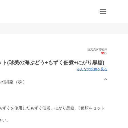
注文受付停止中
22
ット(球美の海ぶどう+もずく佃煮+にがり黒糖)
みんなの投稿を見る
層水開発（株）
もずくを使用したもずく佃煮、にがり黒糖、3種類をセット
さい。