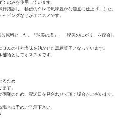
ずくのみを使用しています。
試行錯誤し、秘伝のタレで風味豊かな佃煮に仕上げました。
トッピングなどがオススメです。
00％原料とした、「球美の塩」、「球美のにがり」を配合し
にほんのりと塩味を効かせた黒糖菓子となっています。
ル補給としてオススメです。
せるため
ります。
が困難のため、配送日を見合わせて頂く場合がございます。
る場合は予めご了承下さい。
W