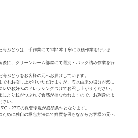
】
た海ぶどうは、手作業にて1本1本丁寧に収穫作業を行いま
菌後に、クリーンルーム部屋にて選別・パック詰め作業を行
た海ぶどうをお客様の元へお届けしています。
までもお召し上がりいただけますが、海水由来の塩分が気に
タレやお好みのドレッシングつけてお召し上がりください。
圧により粒がつぶれて食感が損なわれますので、お刺身のよ
ださい。
5℃～27℃の保管環境が必須条件となります。
つために独自の梱包方法にて鮮度を保ちながらお客様の元へ