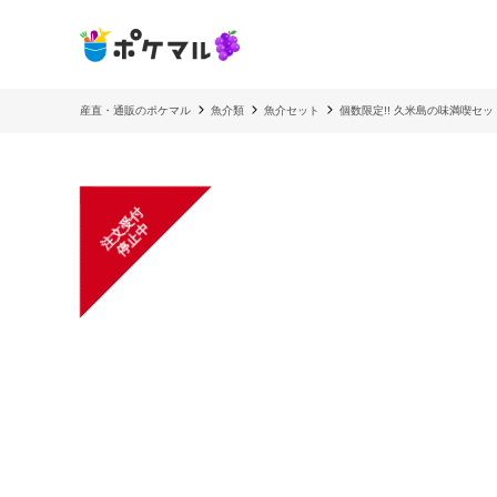
産直・通販のポケマル
魚介類
魚介セット
個数限定!! 久米島の味満喫セッ
注
文
受
付
停
止
中