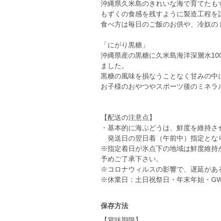
沖縄県久米島のきれいな海で育てたも
もずくの食感を残すように製造工程を
食べ方は毎日のご飯のお供や、冷奴の
「にがり黒糖」
沖縄県産の黒糖に久米島海洋深層水1
ました。
黒糖の風味を損なうことなく甘みの中
お子様のおやつやスポーツ後のミネラ
【配送の注意点】
・基本的に海ぶどうは、鮮度を維持さ
発送日の翌日着（午前中）指定とな
※指定着日が氷点下の地域は鮮度維持
予めご了承下さい。
※コロナウィルスの影響で、遅延があ
※休業日：土日祝祭日・年末年始・G
保存方法
【賞味期限】