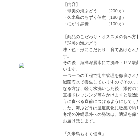
【内容】
・球美の海ぶどう （200ｇ）
・久米島のもずく佃煮（180ｇ）
・にがり黒糖 （100ｇ）
【商品のこだわり・オススメの食べ方
「球美の海ぶどう」
味・色・形にこだわり、育てあげられ
す。
その後、海洋深層水にて洗浄・ＵＶ殺
います。
一つ一つの工程で衛生管理を徹底され
滅菌海水で養生していますのでそのま
なる方は、軽く水洗いした後、添付の
直接ドレッシング等をかけますと浸透
うに食べる直前につけるようにしてく
また、海ぶどうは温度変化に敏感で約1
冬場の沖縄県外への発送は、適温を保
お届け致します。
「久米島もずく佃煮」