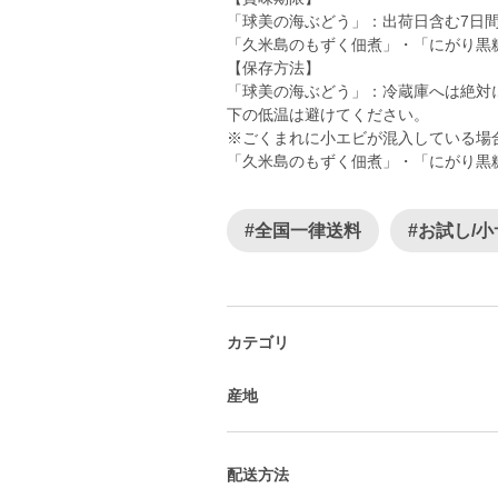
「球美の海ぶどう」：出荷日含む7日
「久米島のもずく佃煮」・「にがり黒
【保存方法】
「球美の海ぶどう」：冷蔵庫へは絶対に
下の低温は避けてください。
※ごくまれに小エビが混入している場
「久米島のもずく佃煮」・「にがり黒
#全国一律送料
#お試し/
カテゴリ
産地
配送方法