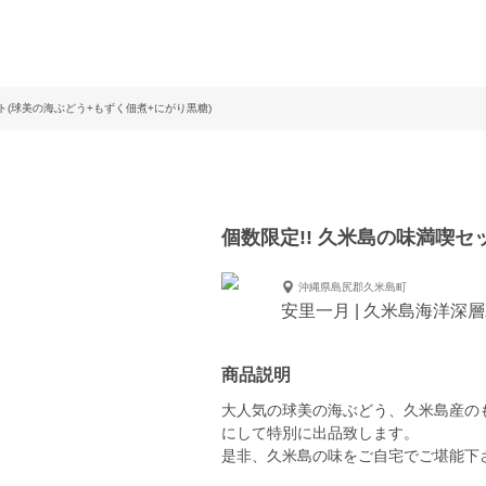
ト(球美の海ぶどう+もずく佃煮+にがり黒糖)
個数限定!! 久米島の味満喫セ
沖縄県島尻郡久米島町
安里一月 | 久米島海洋深
商品説明
大人気の球美の海ぶどう、久米島産の
にして特別に出品致します。
是非、久米島の味をご自宅でご堪能下