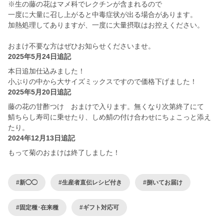
※生の藤の花はマメ科でレクチンが含まれるので
一度に大量に召し上がると中毒症状が出る場合があります。
加熱処理してありますが、一度に大量摂取はお控えください。
おまけ不要な方はぜひお知らせくださいませ。
2025年5月24日追記
本日追加仕込みました！
小ぶりの中から大サイズミックスですので価格下げました！
2025年5月20日追記
藤の花の甘酢つけ おまけで入ります。無くなり次第終了にて
鯖ちらし寿司に乗せたり、しめ鯖の付け合わせにちょこっと添え
たり。
2024年12月13日追記
もって菊のおまけは終了しました！
#新◯◯
#生産者直伝レシピ付き
#捌いてお届け
#固定種･在来種
#ギフト対応可