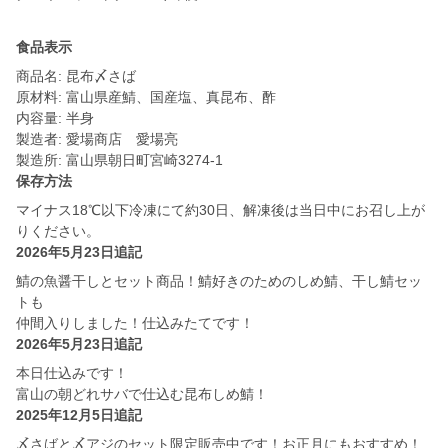
食品表示
商品名: 昆布〆さば
原材料: 富山県産鯖、国産塩、真昆布、酢
内容量: 半身
製造者: 愛場商店 愛場亮
保存方法
マイナス18℃以下冷凍にて約30日、解凍後は当日中にお召し上が
りください。
2026年5月23日追記
鯖の魚醤干しとセット商品！鯖好きのためのしめ鯖、干し鯖セッ
トも
仲間入りしました！仕込みたてです！
2026年5月23日追記
本日仕込みです！
富山の朝どれサバで仕込む昆布しめ鯖！
2025年12月5日追記
〆さばと〆アジのセット限定販売中です！お正月にもおすすめ！