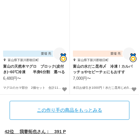
愛場 亮
愛場 亮
富山県下新川郡朝日町
富山県下新川郡朝日町
富山の天然本マグロ ブロック(皮付
富山の水だこ昆布〆 冷凍！カルパ
き)−60℃冷凍 半身6分割 選べる
ッチョやセビーチェにもおすす
部位
め！
6,480円〜
7,000円〜
マグロのカマ部分 2個セット 合計1100g以上〜
本日お値引き1000円！水だこ昆布じめ5pc〜
この作り手の商品をもっとみる
42位 我妻拓也さん： 391 P