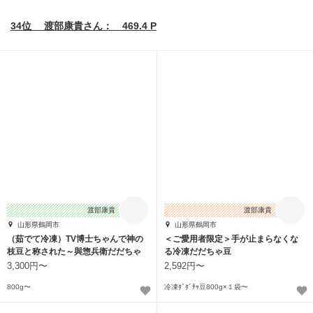
34位 渡部康貴さん： 469.4 P
渡部康貴
渡部康貴
山形県鶴岡市
山形県鶴岡市
（茹でて冷凍）TV博士ちゃんで神の
＜ご愛用者限定＞手が止まらなくな
枝豆と称された～與惣兵衛だだちゃ
る冷凍だだちゃ豆
豆～
3,300円〜
2,592円〜
800g〜
冷凍ﾀﾞﾀﾞﾁｬ豆800g×１袋〜