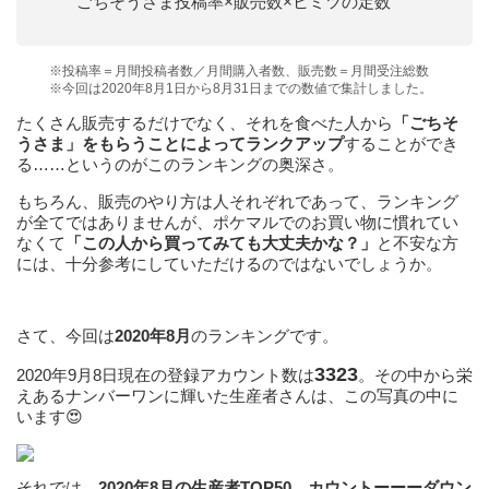
ごちそうさま投稿率×販売数×ヒミツの定数
※投稿率＝月間投稿者数／月間購入者数、販売数＝月間受注総数
※今回は2020年8月1日から8月31日までの数値で集計しました。
たくさん販売するだけでなく、それを食べた人から
「ごちそ
うさま」をもらうことによってランクアップ
することができ
る……というのがこのランキングの奥深さ。
もちろん、販売のやり方は人それぞれであって、ランキング
が全てではありませんが、ポケマルでのお買い物に慣れてい
なくて
「この人から買ってみても大丈夫かな？」
と不安な方
には、十分参考にしていただけるのではないでしょうか。
さて、今回は
2020年8月
のランキングです。
3323
2020年9月8日現在の登録アカウント数は
。その中から栄
えあるナンバーワンに輝いた生産者さんは、この写真の中に
います😍
それでは、
2020年8月の生産者TOP50、カウント
ーーー
ダウン