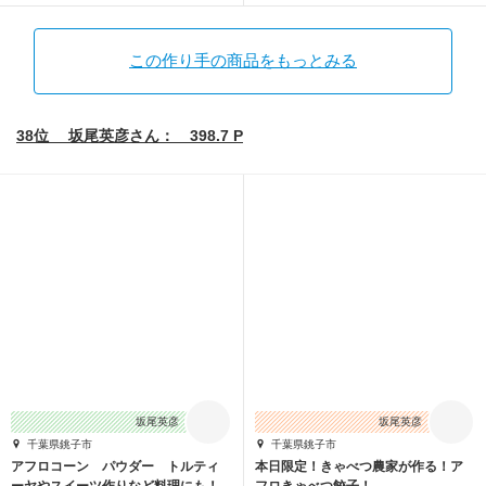
この作り手の商品をもっとみる
38位 坂尾英彦さん： 398.7 P
坂尾英彦
坂尾英彦
千葉県銚子市
千葉県銚子市
アフロコーン パウダー トルティ
本日限定！きゃべつ農家が作る！ア
ーヤやスイーツ作りなど料理にも！
フロきゃべつ餃子！