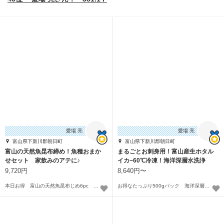
愛場 亮
愛場 亮
富山県下新川郡朝日町
富山県下新川郡朝日町
富山の天然魚昆布締め！魚種おまか
まるごとお刺身用！富山産生ホタル
せセット 家飲みのアテに♪
イカ−60℃冷凍！海洋深層水洗浄
9,720円
8,640円〜
本日お得 富山の天然魚昆布じめ6pc 魚種おまかせ 3種各2pc
お得なたっぷり500gパック 海洋深層水洗浄 マイナス60℃冷凍品〜