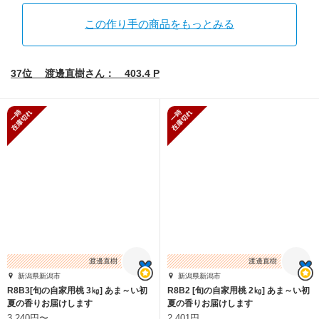
この作り手の商品をもっとみる
37位 渡邊直樹さん： 403.4 P
一時在庫切れ
一時在庫切れ
渡邊直樹
渡邊直樹
新潟県新潟市
新潟県新潟市
R8B3[旬の自家用桃 3㎏] あま～い初
R8B2 [旬の自家用桃 2㎏] あま～い初
夏の香りお届けします
夏の香りお届けします
3,240円〜
2,401円