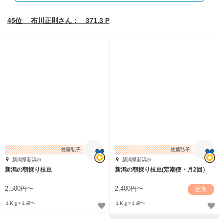
45位 布川正則さん： 371.3 P
佐藤弘子
佐藤弘子
新潟県新潟市
新潟県新潟市
新潟の朝採り枝豆
新潟の朝採り枝豆(定期便・月2回）
2,500円〜
2,400円〜
定期
１Kｇ×１袋〜
１Kｇ×１袋〜