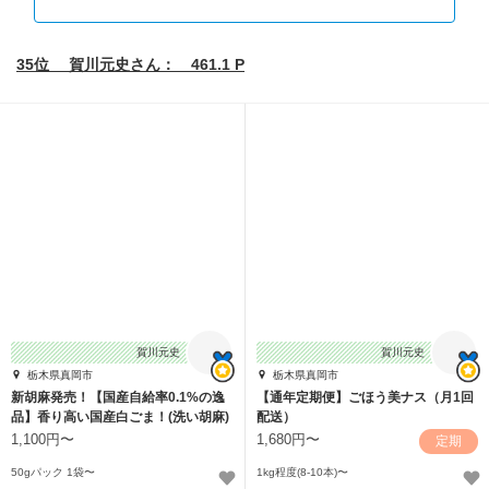
35位 賀川元史さん： 461.1 P
賀川元史
賀川元史
栃木県真岡市
栃木県真岡市
新胡麻発売！【国産自給率0.1%の逸
【通年定期便】ごほう美ナス（月1回
品】香り高い国産白ごま！(洗い胡麻)
配送）
1,100円〜
1,680円〜
定期
50gパック 1袋〜
1kg程度(8-10本)〜