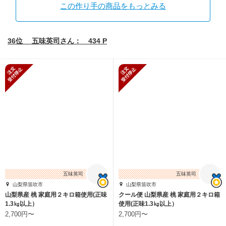
この作り手の商品をもっとみる
36位 五味英司さん： 434 P
新規受付停止
新規受付停止
五味英司
五味英司
山梨県笛吹市
山梨県笛吹市
山梨県産 桃 家庭用２キロ箱使用(正味
クール便 山梨県産 桃 家庭用２キロ箱
1.3㎏以上）
使用(正味1.3㎏以上）
2,700円〜
2,700円〜