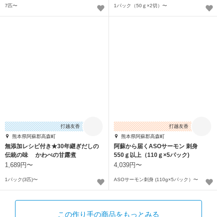
7匹〜
1パック（50ｇ×2切）〜
打越友香
打越友香
熊本県阿蘇郡高森町
熊本県阿蘇郡高森町
無添加レシピ付き★30年継ぎだしの
阿蘇から届くASOサーモン 刺身
伝統の味 かわべの甘露煮
550ｇ以上（110ｇ×5パック)
1,689円〜
4,039円〜
1パック(3匹)〜
ASOサーモン刺身 (110g×5パック）〜
この作り手の商品をもっとみる