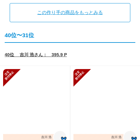
この作り手の商品をもっとみる
40位〜31位
40位 吉川 浩さん： 395.9 P
新規受付停止
新規受付停止
吉川 浩
吉川 浩