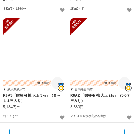
３Kg(7～12玉)〜
2Kg(5～8)
一時在庫切れ
一時在庫切れ
渡邊直樹
渡邊直樹
新潟県新潟市
新潟県新潟市
R8A3「贈答用 桃 大玉 3㎏」（９～
R8A2 「贈答用 桃 大玉 2㎏」（5.6.7
１１玉入り）
玉入り）
5,184円〜
3,680円
約３Ｋｇ〜
２キロ※玉数は商品名参照