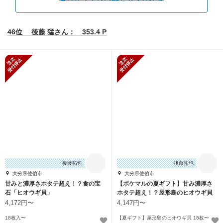
46位 後藤 猛さん： 353.4 P
新規受付停止
新規受付停止
後藤拓也
後藤拓也
大分県佐伯市
大分県佐伯市
甘みと濃厚さホタテ超え！？食の宝
【ポケマルの夏ギフト】甘み濃厚さ
石「ヒオウギ貝」
ホタテ超え！？屋形島のヒオウギ貝
4,172円〜
4,147円〜
18枚入〜
【夏ギフト】屋形島のヒオウギ貝 18枚〜