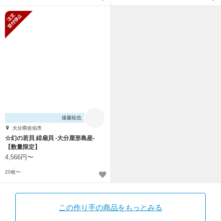
新規受付停止
後藤拓也
大分県佐伯市
☆幻の若貝 緋扇貝 -大分屋形島産-
【数量限定】
4,566円〜
20枚〜
この作り手の商品をもっとみる