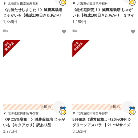
北海道虻田郡留寿都村
北海道虻田郡留寿都村
《お待たせしました！》減農薬栽培
《厳冬期限定！》減農薬栽培 じゃが
じゃがいも【熟成100日きたあかり
いも【熟成100日きたあかり Ｓサイ
Ｍサイズ】
ズ】
1,356円
1,198円
5kg
5kg
新規受付停止
新規受付停止
吉川 浩
吉川 浩
北海道虻田郡留寿都村
北海道虻田郡留寿都村
《更に5%増量！》減農薬栽培 じゃが
5月発送《通常価格より20%OFF!!》
いも【キタアカリ】訳あり品
グリーンアスパラ 【２L〜Mサイズ
混】
1,771円
3,161円