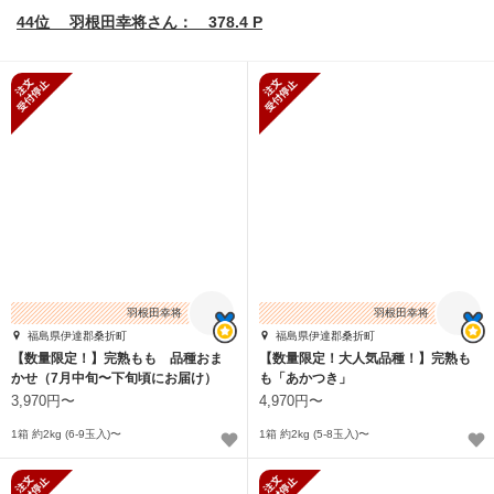
44位 羽根田幸将さん： 378.4 P
新規受付停止
新規受付停止
羽根田幸将
羽根田幸将
福島県伊達郡桑折町
福島県伊達郡桑折町
【数量限定！】完熟もも 品種おま
【数量限定！大人気品種！】完熟も
かせ（7月中旬〜下旬頃にお届け）
も「あかつき」
3,970円〜
4,970円〜
1箱 約2kg (6-9玉入)〜
1箱 約2kg (5-8玉入)〜
新規受付停止
新規受付停止