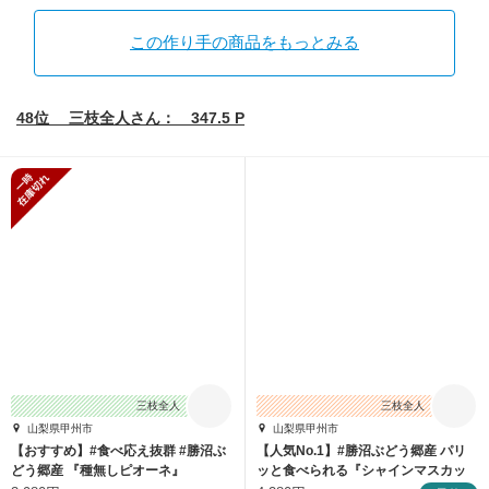
この作り手の商品をもっとみる
48位 三枝全人さん： 347.5 P
一時在庫切れ
三枝全人
三枝全人
山梨県甲州市
山梨県甲州市
【おすすめ】#食べ応え抜群 #勝沼ぶ
【人気No.1】#勝沼ぶどう郷産 パリ
どう郷産 『種無しピオーネ』
ッと食べられる『シャインマスカッ