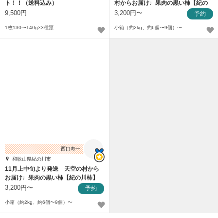
ト！！（送料込み）
村からお届け♩果肉の黒い柿【紀の
川柿】
9,500円
3,200円〜
予約
1枚130〜140g×3種類
小箱（約2kg、約6個〜9個）〜
西口寿一
和歌山県紀の川市
11月上中旬より発送 天空の村から
お届け♩果肉の黒い柿【紀の川柿】
3,200円〜
予約
小箱（約2kg、約6個〜9個）〜