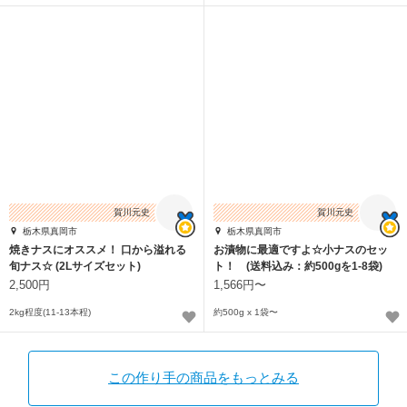
賀川元史
賀川元史
栃木県真岡市
栃木県真岡市
焼きナスにオススメ！ 口から溢れる
お漬物に最適ですよ☆小ナスのセッ
旬ナス☆ (2Lサイズセット)
ト！ (送料込み：約500gを1-8袋)
2,500円
1,566円〜
2kg程度(11-13本程)
約500g x 1袋〜
この作り手の商品をもっとみる