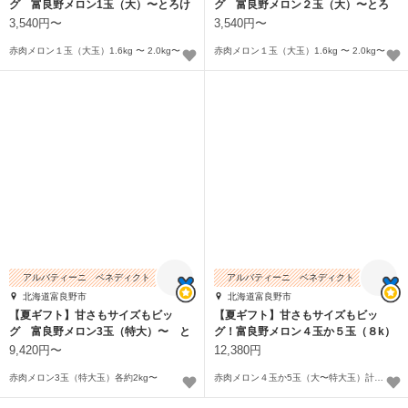
グ 富良野メロン1玉（大）〜とろけ
グ 富良野メロン２玉（大）〜とろ
る甘さが人気
ける甘さが人気
3,540円〜
3,540円〜
赤肉メロン１玉（大玉）1.6kg 〜 2.0kg〜
赤肉メロン１玉（大玉）1.6kg 〜 2.0kg〜
アルバティーニ ベネディクト
アルバティーニ ベネディクト
北海道富良野市
北海道富良野市
【夏ギフト】甘さもサイズもビッ
【夏ギフト】甘さもサイズもビッ
グ 富良野メロン3玉（特大）〜 と
グ！富良野メロン４玉か５玉（８k）
ろける甘さ
とろける甘さ
9,420円〜
12,380円
赤肉メロン3玉（特大玉）各約2kg〜
赤肉メロン４玉か5玉（大〜特大玉）計約8kg