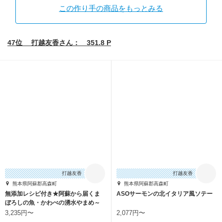
この作り手の商品をもっとみる
47位 打越友香さん： 351.8 P
打越友香
打越友香
熊本県阿蘇郡高森町
熊本県阿蘇郡高森町
無添加レシピ付き★阿蘇から届くま
ASOサーモンの北イタリア風ソテー
ぼろしの魚・かわべの湧水やまめ～
老舗旅館お墨付き
3,235円〜
2,077円〜