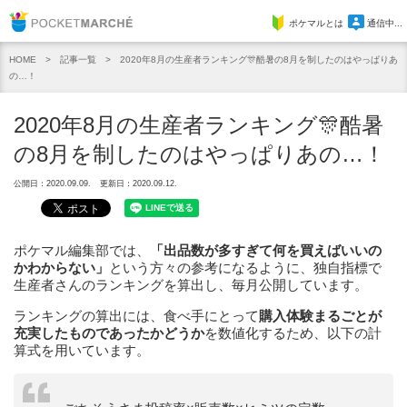
Pocket Marche
ポケマルとは
通信中...
記事一覧
2020年8月の生産者ランキング🎊酷暑の8月を制したのはやっぱりあ
HOME
の…！
2020年8月の生産者ランキング🎊酷暑
の8月を制したのはやっぱりあの…！
公開日：2020.09.09.
更新日：2020.09.12.
ポケマル編集部では、
「出品数が多すぎて何を買えばいいの
かわからない」
という方々の参考になるように、独自指標で
生産者さんのランキングを算出し、毎月公開しています。
ランキングの算出には、食べ手にとって
購入体験まるごとが
充実したものであったかどうか
を数値化するため、以下の計
算式を用いています。