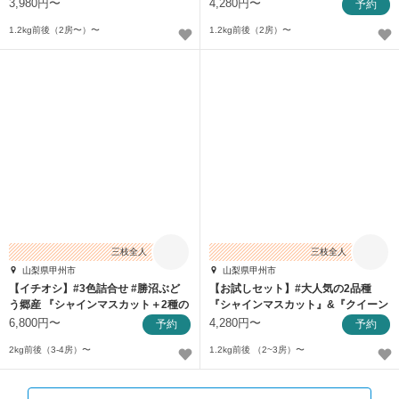
ト』
3,980円〜
4,280円〜
予約
1.2kg前後（2房〜）〜
1.2kg前後（2房）〜
三枝全人
三枝全人
山梨県甲州市
山梨県甲州市
【イチオシ】#3色詰合せ #勝沼ぶど
【お試しセット】#大人気の2品種
う郷産 『シャインマスカット＋2種の
『シャインマスカット』&『クイーン
詰合せ』
ニーナ』
6,800円〜
4,280円〜
予約
予約
2kg前後（3-4房）〜
1.2kg前後 （2~3房）〜