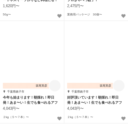
1,620円〜
2,475円〜
50g〜
業務用パッケージ 30個〜
坂尾英彦
坂尾英彦
千葉県銚子市
千葉県銚子市
今年も始まります！朝採れ！即日
好評頂いています！朝採れ！即日
発！あま〜い！生でも食べれるアフ
発！あま〜い！生でも食べれるアフ
ロコーン2026！
ロコーン2026！
4,043円〜
4,043円〜
２kg（５〜７本）〜
２kg（５〜７本）〜