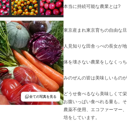
本当に持続可能な農業とは?

東京産まれ東京育ちの自由な旦
人見知りな田舎っぺの長女が地
体を壊さない農業をしなくっち
みのぜんの皆は美味しいものが大
どうせ食べるなら美味しくて栄
filter
全ての写真を見る
お腹いっぱい食べれる量も。そ
農薬不使用、エコファーマー、
培をしています。
