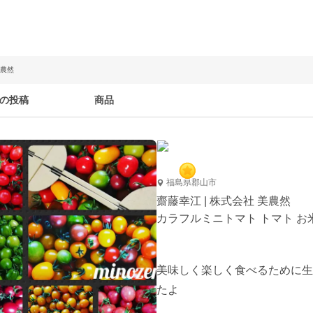
美農然
の投稿
商品
福島県郡山市
齋藤幸江 | 株式会社 美農然
カラフルミニトマト トマト お
美味しく楽しく食べるために生
たよ
