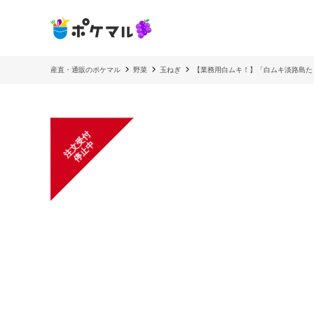
産直・通販のポケマル
野菜
玉ねぎ
【業務用白ムキ！】「白ムキ淡路島た
注
文
受
付
停
止
中