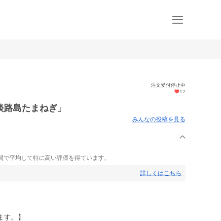
注文受付停止中
12
淡路島たまねぎ」
みんなの投稿を見る
間で平均して特に高い評価を得ています。
詳しくはこちら
ます。】