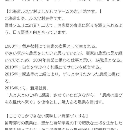
【北海道ルスツ村よしかわファームの吉川 浩です。】

北海道出身、ルスツ村在住です。

野菜ソムリエの妻と二人で、お客様の食卓に彩りを添えられるよ
う、日々野菜と向き合っています。

1983年：留寿都村にて農家の次男として生まれる。

小さい頃から農業をしたいと思っていたが、実家の農業は兄が継
いでいたため、2004年農業に携わる仕事と思い、JA職員となる。

2010年：自営を学ぶべく札幌にてサロンを経営する。

2015年：親族等のご縁により、ずっとやりたかった農業に携わ
る。

2016年より、新規就農。 

「人と人とのご縁に感謝」させていただきながら、「農業の慶び
を次世代へ繋ぐ」を使命とし、魅力ある農業を目指す。

【ここでしかできない美味しい野菜づくりを】

留寿都村の農業は、豊かな自然環境の中で肥沃な土壌を生かした
農業を行っており、そこで収穫された農作物は「留寿都ブラン