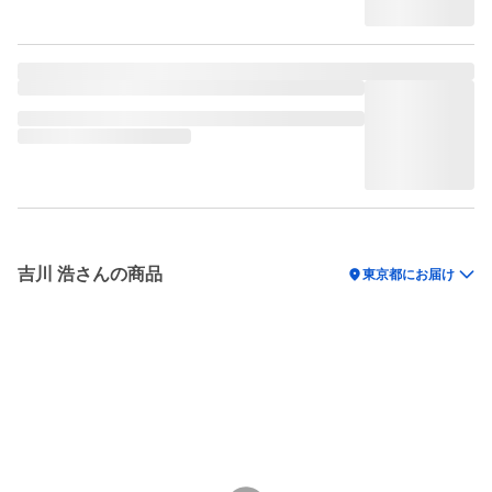
吉川 浩さんの商品
location_on
東京都にお届け