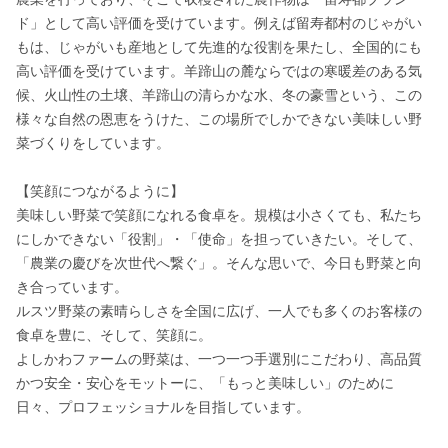
ド」として高い評価を受けています。例えば留寿都村のじゃがい
もは、じゃがいも産地として先進的な役割を果たし、全国的にも
高い評価を受けています。羊蹄山の麓ならではの寒暖差のある気
候、火山性の土壌、羊蹄山の清らかな水、冬の豪雪という、この
様々な自然の恩恵をうけた、この場所でしかできない美味しい野
菜づくりをしています。

【笑顔につながるように】

美味しい野菜で笑顔になれる食卓を。規模は小さくても、私たち
にしかできない「役割」・「使命」を担っていきたい。そして、
「農業の慶びを次世代へ繋ぐ」。そんな思いで、今日も野菜と向
き合っています。

ルスツ野菜の素晴らしさを全国に広げ、一人でも多くのお客様の
食卓を豊に、そして、笑顔に。

よしかわファームの野菜は、一つ一つ手選別にこだわり、高品質
かつ安全・安心をモットーに、「もっと美味しい」のために
日々、プロフェッショナルを目指しています。