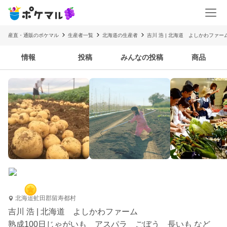
産直・通販のポケマル
生産者一覧
北海道の生産者
吉川 浩 | 北海道 よしかわファー
情報
投稿
みんなの投稿
商品
北海道虻田郡留寿都村
吉川 浩 | 北海道 よしかわファーム
熟成100日じゃがいも アスパラ ごぼう 長いも など