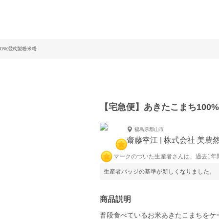
0%湿式製粉米粉
【宅急便】あきたこまち100
福島県郡山市
齋藤幸江 | 株式会社 美農
マークのついた生産者さんは、過去1年
生産者バッジの基準が新しくなりました。
商品説明
普段食べているお米あきたこまちをケ