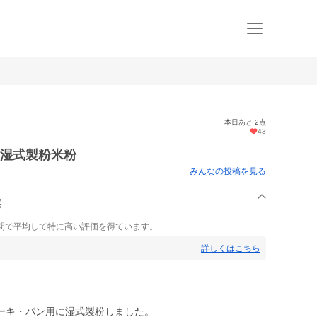
本日あと 2点
43
%湿式製粉米粉
みんなの投稿を見る
然
間で平均して特に高い評価を得ています。
詳しくはこちら
ーキ・パン用に湿式製粉しました。