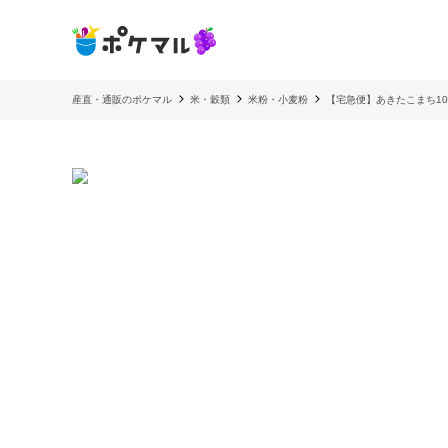
産直・通販のポケマル
米・穀類
米粉・小麦粉
【宅急便】あきたこまち10