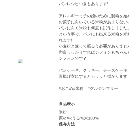
パンレシピつきもあります!
アレルギーっ子の姪のために製粉を始
お菓子に向いている米粉があまりないの
パンに向く米粉も何度も試作しました
という事で、パンにも出来る米粉を米
れます!
小麦粉と違って振るう必要がありません
卵白しっかりすればシフォンもちゃん
シフォンです🎵
パンケーキ、クッキー、チーズケーキ
素揚げ衣にするとカラッと揚がります
#おこめ#米粉 #グルテンフリー
食品表示
米粉
原材料:うるち米100%
保存方法