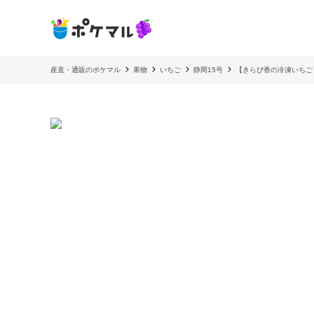
産直・通販のポケマル
果物
いちご
静岡15号
【きらぴ香の冷凍いちご