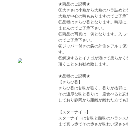
★商品のご説明★
①大きさは小粒から大粒のバラ詰めと
大粒が中心の時もありますのでご了承
②品種はきらぴ香となります。時期に
ませんのでご了承下さい。
③商品の写真は一例となります。入っ
のでご了承下さい。
④ジッパー付きの袋の外側をアルミ保
す。
⑤解凍するとイチゴが溶けて柔らかく
頂くことをお勧め致します。
★品種のご説明★
【きらぴ香】
きらぴ香は甘味が強く、香りが抜群に
その濃厚な味と香りは一度食べると忘
しており静岡から距離が離れた方でも
【スターナイト】
スターナイトは甘味と酸味のバランス
まで真っ赤でその赤さが味わい深さを