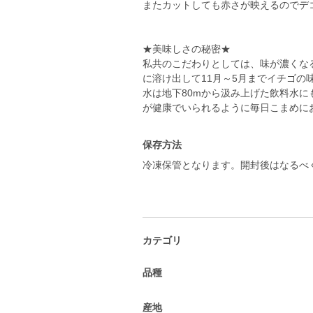
またカットしても赤さが映えるのでデ
★美味しさの秘密★
私共のこだわりとしては、味が濃くな
に溶け出して11月～5月までイチゴの
水は地下80mから汲み上げた飲料水
が健康でいられるように毎日こまめに
保存方法
冷凍保管となります。開封後はなるべ
カテゴリ
品種
産地