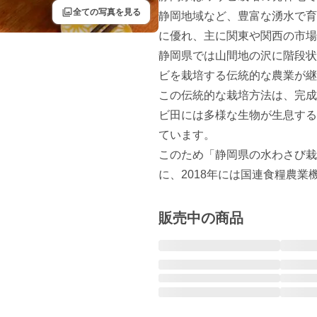
filter
全ての写真を見る
静岡地域など、豊富な湧水で育
に優れ、主に関東や関西の市場
静岡県では山間地の沢に階段状
ビを栽培する伝統的な農業が継
この伝統的な栽培方法は、完成
ビ田には多様な生物が生息する
ています。

このため「静岡県の水わさび栽
に、2018年には国連食糧農業
販売中の商品