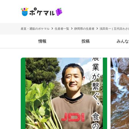
産直・通販のポケマル
生産者一覧
静岡県の生産者
浅田良一 | 五代目わ
情報
投稿
みんな