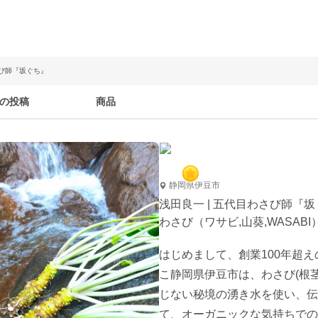
さび師『坂ぐち』
の投稿
商品
静岡県伊豆市
浅田良一 | 五代目わさび師『
わさび（ワサビ,山葵,WASAB
はじめまして、創業100年超
こ静岡県伊豆市は、わさび(根
じない秘境の湧き水を使い、伝
て、オーガニックな気持ちでの