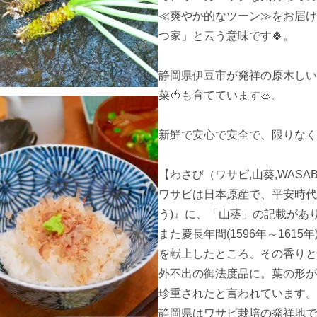
≪爽やか的なツーン≫をお届け
つ家」と云う意味です🍀。

静岡県伊豆市が発祥の原木しい
菜🍅も育てています🥗。

新鮮で安心で安全で、限りなく自
【わさび（ワサビ,山葵,WASAB
ワサビは日本原産で、平安時代
う)』に、「山葵」の記載があり
また慶長年間(1596年～16
を献上したところ、その香りと
外不出の御法度品に。葉の形が
珍重されたと言われています。

静岡県はワサビ栽培の発祥地で