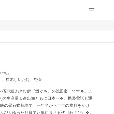
坂ぐち』
I）、原木しいたけ、野菜
えの五代目わさび師『坂ぐち』の浅田良一です🍀。こ
茎)の生産量＆産出額ともに日本一🍀。携帯電話も通
統の畳石式栽培で、一年半から二年の歳月をかけ
んびりゆったり育てた奥伊豆『五代目わさび』🍀。