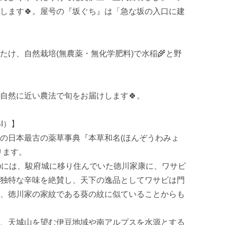
します🍀。屋号の『坂ぐち』は「急な坂の入口に建
たけ、自然栽培(無農薬・無化学肥料)で水稲🌾と野
然に近い農法で旬をお届けします🍀。 

I）】

の日本最古の薬草事典『本草和名(ほんぞうわみょ
ます。

15年)には、駿府城に移り住んでいた徳川家康に、ワサビ
独特な辛味を絶賛し、天下の逸品としてワサビは門
、徳川家の家紋である葵の紋に似ていることからも
、天城山を望む伊豆地域や南アルプスを水源とする