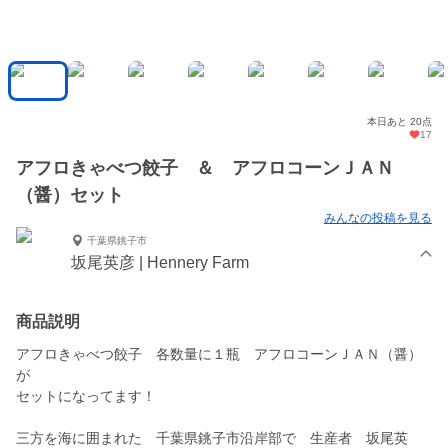
本日あと 20点
17
アフロきゃべつ餃子 ＆ アフロコーンＪＡＮ
（醤）セット
みんなの投稿を見る
千葉県銚子市
坂尾英彦 | Hennery Farm
商品説明
アフロきゃべつ餃子 各数量に１瓶 アフロコーンＪＡＮ（醤）
が
セットになってます！
三方を海に囲まれた 千葉県銚子市沿岸部で 生産者 坂尾英