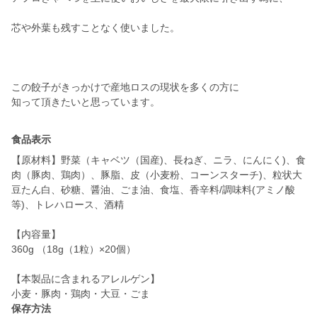
芯や外葉も残すことなく使いました。
この餃子がきっかけで産地ロスの現状を多くの方に
知って頂きたいと思っています。
食品表示
【原材料】野菜（キャベツ（国産)、長ねぎ、ニラ、にんにく)、食
肉（豚肉、鶏肉）、豚脂、皮（小麦粉、コーンスターチ)、粒状大
豆たん白、砂糖、醤油、ごま油、食塩、香辛料/調味料(アミノ酸
等)、トレハロース、酒精
【内容量】
360g （18g（1粒）×20個）
【本製品に含まれるアレルゲン】
小麦・豚肉・鶏肉・大豆・ごま
保存方法