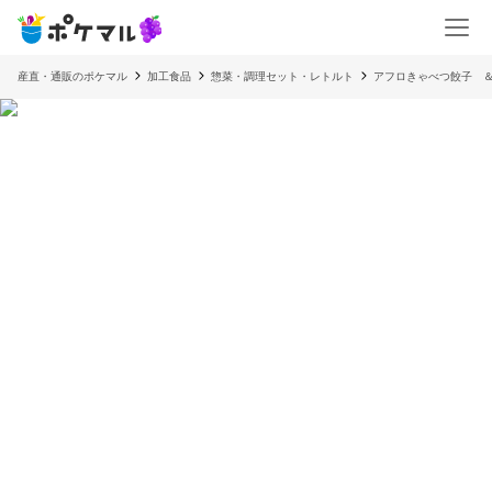
産直・通販のポケマル
加工食品
惣菜・調理セット・レトルト
アフロきゃべつ餃子 