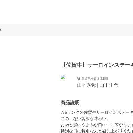
枚）
【佐賀牛】サーロインステーキ（
佐賀県杵島郡江北町
山下秀弥 | 山下牛舎
商品説明
Ａ5ランクの佐賀牛サーロインステーキの
この上ない贅沢な味わい。
お肉と脂のうまみが口の中に広がりま
特別な日に特別な人と召し上がりくだ