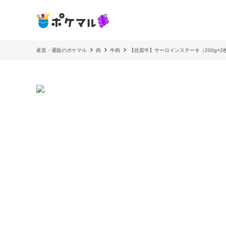
産直・通販のポケマル
肉
牛肉
【佐賀牛】サーロインステーキ（200g×2