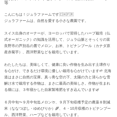
等
こんにちは！ジュラファームです🇨🇭🇫🇷

ジュラファームは、自然を愛する小さな農園です。

スイス出身のオーナーが、ヨーロッパで習得したハーブ栽培（仏
式オーガニック）の知識を活用して、ジュラ山脈とそっくりの富
良野市の芦別岳の麓でメロン、お米、トピナンブール（カナダ原
産赤菊芋）、西洋野菜などを栽培しています。

わたしたちは、美味しくて、健康に良い作物を生み出す土壌作り
を心がけ、できるだけ環境に優しい栽培を心がけています🌱 北海
道はまさに自然の宝庫。真っ青な空の下、太陽の力と清らかな雪
解け水で栽培する作物は、まさに最高の美味しさ。作物が生まれ
る畑には、３年寝かした自家製堆肥をすき込んでいます🌿  

６月中旬〜９月中旬迄メロン🍈、９月下旬収穫予定の農薬８割減
米（ななつぼし・ゆめぴりか）🌾、４・10月収穫のトピナンブー
ル、西洋野菜、ハーブなどを栽培しています。
