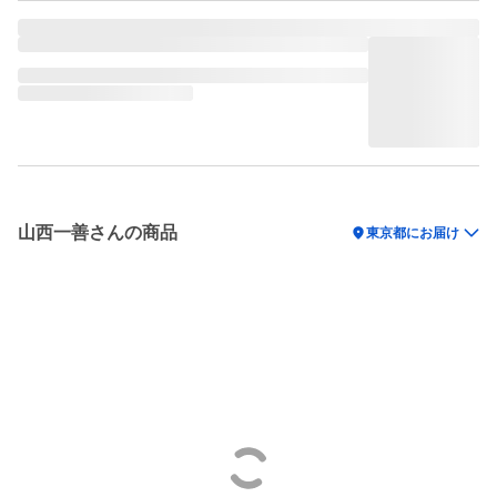
山西一善さんの商品
location_on
東京都にお届け