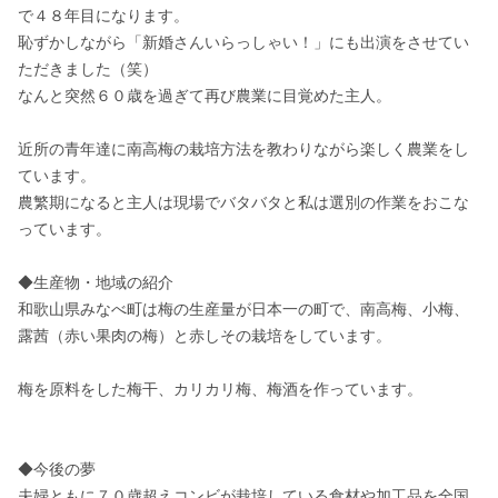
で４８年目になります。								

恥ずかしながら「新婚さんいらっしゃい！」にも出演をさせてい
ただきました（笑）								

なんと突然６０歳を過ぎて再び農業に目覚めた主人。								
近所の青年達に南高梅の栽培方法を教わりながら楽しく農業をし
ています。								

農繁期になると主人は現場でバタバタと私は選別の作業をおこな
っています。								

◆生産物・地域の紹介							

和歌山県みなべ町は梅の生産量が日本一の町で、南高梅、小梅、
露茜（赤い果肉の梅）と赤しその栽培をしています。								
梅を原料をした梅干、カリカリ梅、梅酒を作っています。								
◆今後の夢　								

夫婦ともに７０歳超えコンビが栽培している食材や加工品を全国