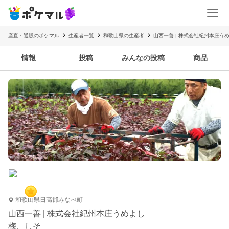
産直・通販のポケマル
生産者一覧
和歌山県の生産者
山西一善 | 株式会社紀州本庄う
情報
投稿
みんなの投稿
商品
和歌山県日高郡みなべ町
山西一善 | 株式会社紀州本庄うめよし
梅、しそ