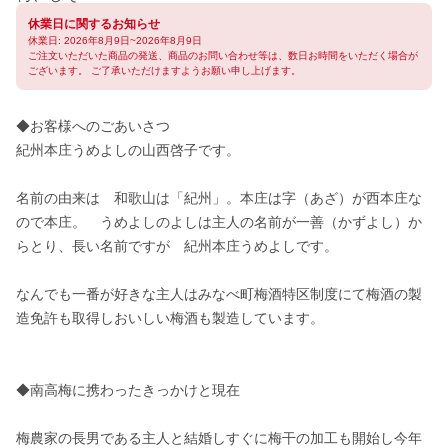
休業日に関するお知らせ
休業日: 2026年8月9日~2026年8月9日
ご注文いただいた商品の発送、商品のお問い合わせ等は、数日お時間をいただく場合が
ございます。 ご了承いただけますようお願い申し上げます。
◆お客様へのごあいさつ							

紀州本庄うめよしの山西啓子です。								
名前の由来は　和歌山は「紀州」。本庄は字（あざ）が西本庄な
ので本庄。　うめよしのよしは主人の名前が一善（かずよし）か
らとり、長い名前ですが　紀州本庄うめよしです。　								
なんでも一番が好きな主人はみなべ町梅酒特区制度にて梅酒の製
造免許も取得しおいしい梅酒も製造しています。								
◆南高梅に携わったきっかけと現在								
梅農家の長男である主人と結婚しすぐに梅干の加工も開始し今年