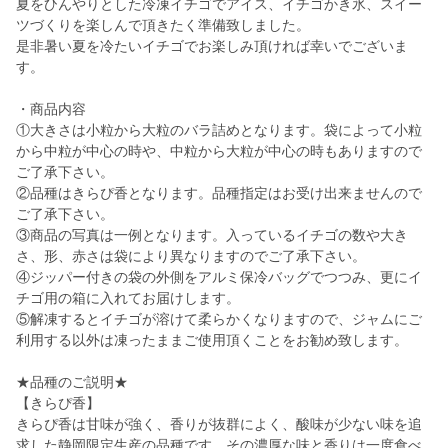
夏をひんやりとした冷凍イチゴでアイス、イチゴかき氷、スイー
ツづくりを楽しんで頂きたく準備致しました。
是非暑い夏を冷たいイチゴでお楽しみ頂ければ幸いでございま
す。
・商品内容
①大きさは小粒から大粒のバラ詰めとなります。袋によって小粒
から中粒が中心の時や、中粒から大粒が中心の時もありますので
ご了承下さい。
②品種はきらぴ香となります。品種指定はお受け出来ませんので
ご了承下さい。
③商品の写真は一例となります。入っているイチゴの数や大き
さ、形、赤さは袋により異なりますのでご了承下さい。
④ジッパー付きの袋の外側をアルミ保冷バッグでつつみ、更にイ
チゴ用の箱に入れてお届けします。
⑤解凍するとイチゴが溶けて柔らかくなりますので、ジャムにご
利用する以外は凍ったままご使用頂くことをお勧め致します。
★品種のご説明★
【きらぴ香】
きらぴ香は甘味が強く、香りが抜群によく、酸味が少ない味を追
求した静岡限定生産の品種です。その濃厚な味と香りは一度食べ