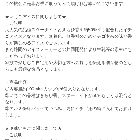
この機会に是非お手に取ってみて頂ければ幸いでございます。
★いちごアイスに関しまして★
・ご説明
大人気の品種スターナイトときらぴ香を約50%ずつ配合したイチ
ゴアイスとなります。無着色、無香料のためイチゴ本来の味と香
りが楽しめるアイスでございます。
また静岡のアイスメーカーとの共同開発により牛乳等の素材にも
こだわっております。
家族で楽しむご自宅用や大切な方へ気持ちを伝える贈り物のどち
らにも最適な逸品となります。
・商品内容
①内容量約100mlのカップが6個入りとなります。
②いちごの品種はきらぴ香、スターナイトが50%もしくは混合と
なります。
③アルミ保冷バッグでつつみ、更にイチゴ用の箱に入れてお届け
します。
★冷凍いちごに関しまして★
・ご説明