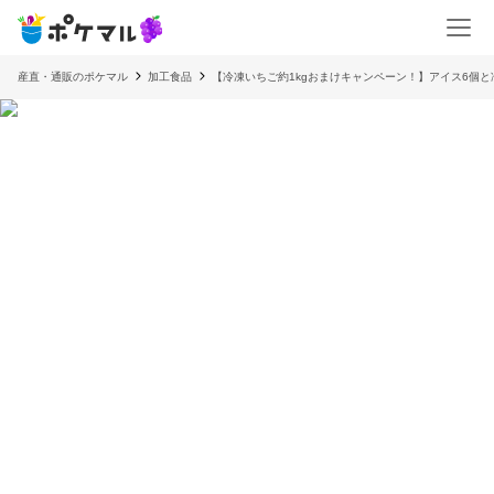
産直・通販のポケマル
加工食品
【冷凍いちご約1kgおまけキャンペーン！】アイス6個と