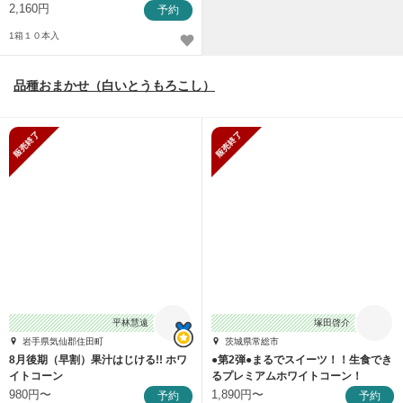
2,160円
予約
1箱１０本入
品種おまかせ（白いとうもろこし）
販売終了
販売終了
平林慧遠
塚田啓介
岩手県気仙郡住田町
茨城県常総市
8月後期（早割）果汁はじける!! ホワ
●第2弾●まるでスイーツ！！生食でき
イトコーン
るプレミアムホワイトコーン！
980円〜
1,890円〜
予約
予約