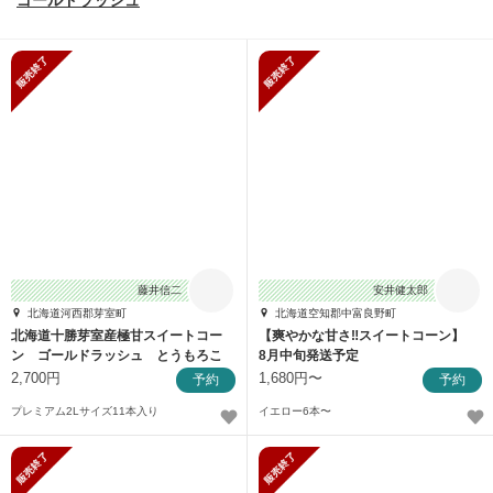
ゴールドラッシュ
販売終了
販売終了
藤井信二
安井健太郎
北海道河西郡芽室町
北海道空知郡中富良野町
北海道十勝芽室産極甘スイートコー
【爽やかな甘さ‼︎スイートコーン】
ン ゴールドラッシュ とうもろこ
8月中旬発送予定
し トウキビ
2,700円
1,680円〜
予約
予約
プレミアム2Lサイズ11本入り
イエロー6本〜
販売終了
販売終了