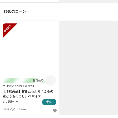
ゆめのコーン
販売終了
舘尾雄治
北海道空知郡上富良野町
【予約商品】甘みたっぷり『ふらの
産とうもろこし』2Lサイズ
2,916円〜
予約
２Lサイズ 10本〜