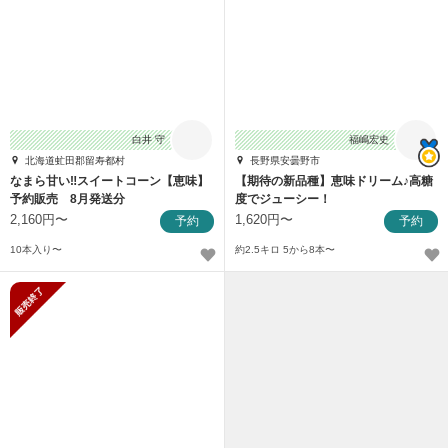
白井 守
福嶋宏史
北海道虻田郡留寿都村
長野県安曇野市
なまら甘い‼︎スイートコーン【恵味】
【期待の新品種】恵味ドリーム♪高糖
予約販売 8月発送分
度でジューシー！
2,160円〜
1,620円〜
予約
予約
10本入り〜
約2.5キロ 5から8本〜
販売終了