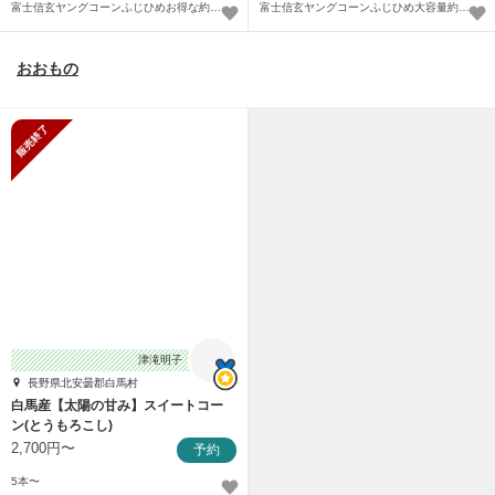
富士信玄ヤングコーンふじひめお得な約3kg
富士信玄ヤングコーンふじひめ大容量約5kg
おおもの
販売終了
津滝明子
長野県北安曇郡白馬村
白馬産【太陽の甘み】スイートコー
ン(とうもろこし)
2,700円〜
予約
5本〜