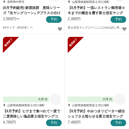
長野県中野市
山梨県南都留郡富士河口湖町
(8月予約販売) 鮮度抜群 恵味シリー
【8月予約】一流レストラン御用達☆
ズ『生ヤングコーン』Pプラス小分け
今までの概念を覆す富士信玄ヤング
包装
コーンふじひめ
2,000円〜
2,480円
予約
予約
60サイズ（約30本）〜
富士信玄ヤングコーンふじひめお試し特価約1.5kg
販売終了
販売終了
大澤 武
大澤 武
山梨県南都留郡富士河口湖町
山梨県南都留郡富士河口湖町
【8月予約】ヒゲまで食べれて一度で
【8月予約】やみつきリピーター続出
二度美味しい逸品富士信玄ヤングコ
シェフさえ唸らせる富士信玄ヤング
ーンふじひめ
コーンふじひめ
4,780円
7,480円
予約
予約