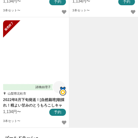
ンベラ
ンベラ
1,134円〜
1,134円〜
予約
予約
3本セット〜
3本セット〜
販売終了
諸橋由理子
山梨県北杜市
2022年8月下旬発送！[自然栽培]朝採
れ！程よい甘みのとうもろこしキャ
ンベラ
1,134円〜
予約
3本セット〜