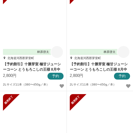
林原啓太
林原啓太
北海道河西郡芽室町
北海道河西郡芽室町
【予約割引】十勝芽室 極甘ジューシ
【予約割引】十勝芽室 極甘ジューシ
ーコーン とうもろこしの王様 8月中
ーコーン とうもろこしの王様 8月中
旬発送
旬発送
2,800円
2,800円
予約
予約
2Lサイズ11本（380〜450g／本）
2Lサイズ11本（380〜450g／本）
販売終了
販売終了