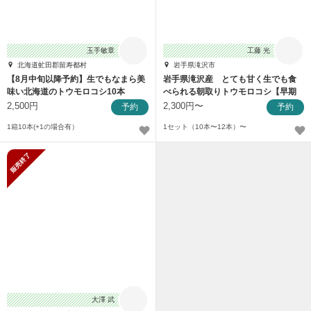
玉手敏章
工藤 光
北海道虻田郡留寿都村
岩手県滝沢市
【8月中旬以降予約】生でもなまら美
岩手県滝沢産 とても甘く生でも食
味い北海道のトウモロコシ10本
べられる朝取りトウモロコシ【早期
予約特典価格！】
2,500円
2,300円〜
予約
予約
1箱10本(+1の場合有）
1セット（10本〜12本）〜
販売終了
大澤 武