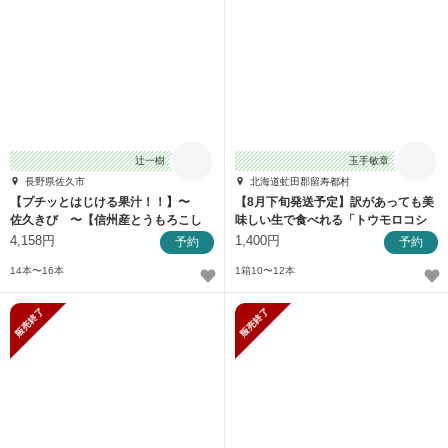
辻一樹
玉手敏章
長野県佐久市
北海道虻田郡留寿都村
【プチッとはじける果汁！！】〜
【8月下旬発送予定】訳があっても美
佐久きび 〜【信州産とうもろこし
味しい生で食べれる「トウモロコシ
復活！】
10〜12本」
4,158円
1,400円
予約
予約
14本〜16本
1箱10〜12本
販売終了
販売終了