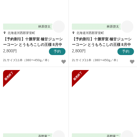
林原啓太
林原啓太
北海道河西郡芽室町
北海道河西郡芽室町
【予約割引】十勝芽室 極甘ジューシ
【予約割引】十勝芽室 極甘ジューシ
ーコーン とうもろこしの王様 8月中
ーコーン とうもろこしの王様 8月中
旬発送
旬発送
2,800円
2,800円
予約
予約
2Lサイズ11本（380〜450g／本）
2Lサイズ11本（380〜450g／本）
販売終了
販売終了
高野竜二
高野竜二