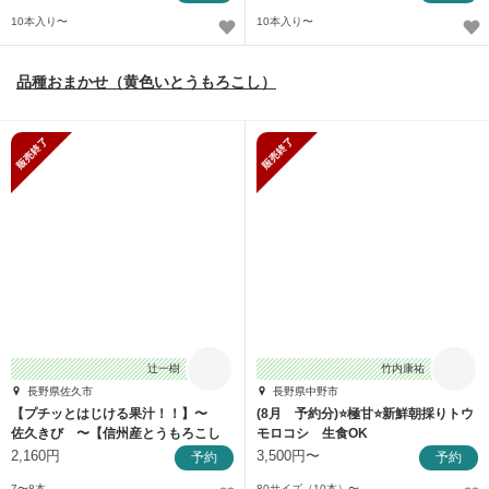
10本入り〜
10本入り〜
品種おまかせ（黄色いとうもろこし）
販売終了
販売終了
辻一樹
竹内康祐
長野県佐久市
長野県中野市
【プチッとはじける果汁！！】〜
(8月 予約分)⭐️極甘⭐️新鮮朝採りトウ
佐久きび 〜【信州産とうもろこし
モロコシ 生食OK
復活！】
2,160円
3,500円〜
予約
予約
7〜8本
80サイズ（10本）〜