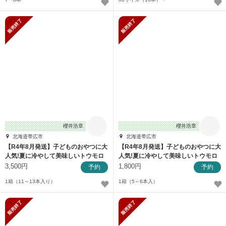
販売終了
販売終了
櫻井浩章
櫻井浩章
北海道帯広市
北海道帯広市
【R4年8月発送】子どものおやつに大
【R4年8月発送】子どものおやつに大
人気!夏に冷やして美味しいトウモロ
人気!夏に冷やして美味しいトウモロ
コシ
コシ
3,500円
1,800円
予約
予約
1箱（11～13本入り）
1箱（5～6本入）
販売終了
販売終了