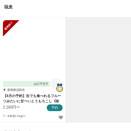
味来
販売終了
山口千代子
群馬県沼田市
【8月の予約】生でも食べれるフルー
ツみたいに甘〜いとうもろこし《味
来》
2,160円〜
予約
7～9本(約３kg)〜