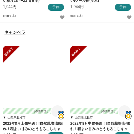
い糖度18°〜23°!(６本)
い!クール便(６本)
1,944円
1,944円
予約
予約
5kg(６本)
5kg(６本)
キャンベラ
販売終了
販売終了
諸橋由理子
諸橋由理子
山梨県北杜市
山梨県北杜市
2022年8月上旬発送！[自然栽培]朝採
2022年8月中旬発送！[自然栽培]朝採
れ！程よい甘みのとうもろこしキャ
れ！程よい甘みのとうもろこしキャ