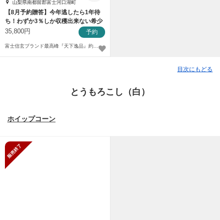
山梨県南都留郡富士河口湖町
【8月予約贈答】今年逃したら1年待
ち！わずか3％しか収穫出来ない希少
『天下逸品』
35,800円
予約
富士信玄ブランド最高峰『天下逸品』約1.5キロ
目次にもどる
とうもろこし（白）
ホイップコーン
販売終了