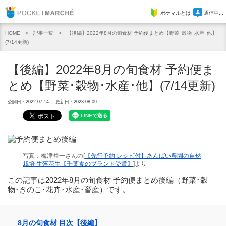
Pocket Marche
ポケマルとは
通信中...
記事一覧
【後編】2022年8月の旬食材 予約便まとめ【野菜･穀物･水産･他】
HOME
(7/14更新)
【後編】2022年8月の旬食材 予約便ま
とめ【野菜･穀物･水産･他】(7/14更新)
公開日：2022.07.14.
更新日：2023.08.09.
写真：梅津裕一さんの[
【先行予約 レシピ付】あんばい農園の自然
栽培 生落花生【千葉食のブランド受賞】
]より
この記事は2022年8月の旬食材 予約便まとめ後編（野菜･穀
物･きのこ･花卉･水産･畜産）です。
8月の旬食材 目次【後編】