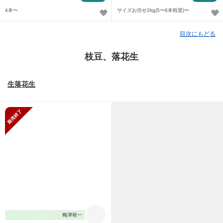
4本〜
サイズお任せ2kg(5〜6本程度)〜
目次にもどる
枝豆、落花生
生落花生
販売終了
梅津裕一