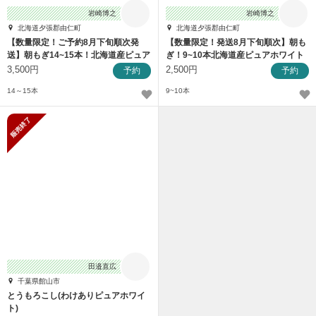
岩崎博之
岩崎博之
北海道夕張郡由仁町
北海道夕張郡由仁町
【数量限定！ご予約8月下旬順次発
【数量限定！発送8月下旬順次】朝も
送】朝もぎ14~15本！北海道産ピュア
ぎ！9~10本北海道産ピュアホワイト
ホワイト
ＳＰ
3,500円
2,500円
予約
予約
14～15本
9~10本
販売終了
田邉直広
千葉県館山市
とうもろこし(わけありピュアホワイ
ト)