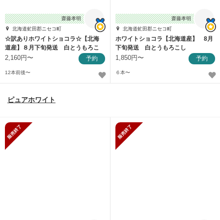
齋藤孝明
齋藤孝明
北海道虻田郡ニセコ町
北海道虻田郡ニセコ町
☆訳ありホワイトショコラ☆【北海
ホワイトショコラ【北海道産】 8月
道産】８月下旬発送 白とうもろこ
下旬発送 白とうもろこし
し
2,160円〜
1,850円〜
予約
予約
12本前後〜
６本〜
ピュアホワイト
販売終了
販売終了