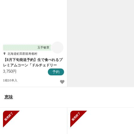
玉手敏章
北海道虻田郡留寿都村
【8月下旬発送予約】生で食べれるプ
レミアムコーン「ドルチェドリー
ム」10本
3,750円
予約
1箱10本入
恵味
販売終了
販売終了