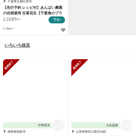
千葉県大網白里市
【先行予約 レシピ付】あんばい農園
の自然栽培 生落花生【千葉食のブラ
ンド受賞】
2,210円〜
予約
1.0kg〜
いろいろ枝豆
販売終了
販売終了
中野照夫
大友真樹
徳島県徳島市
山形県東田川郡庄内町