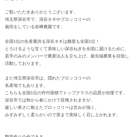
ご覧いただきありがとうございます。

埼玉県深谷市で、深谷ネギやブロッコリーの

栽培をしている岩﨑農園です。

全国1位の生産量誇る深谷ネギは糖度も全国1位！

とろけるような甘くて美味しい深谷ねぎを全国に届けるために、
若手のみのメンバーで農業法人を立ち上げ、最先端農業を目指し
活動しております。

また埼玉県深谷市は、隠れたブロッコリーの

名産地でもあります。

こちらも全国1位の作付面積でトップクラスの品質が自慢です。

深谷市では秋から春にかけて収穫されますが、

厳しい寒さに耐えたブロッコリーは甘みが強く、

みずみずしく柔らかいので茎まで美味しく召し上がれます。

野菜作りの命である
