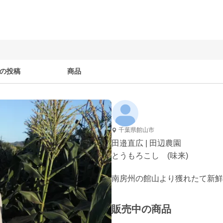
の投稿
商品
千葉県館山市
田邉直広 | 田辺農園
とうもろこし (味来)
販売中の商品