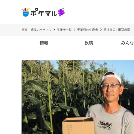
産直・通販のポケマル
生産者一覧
千葉県の生産者
田邉直広 | 田辺農園
情報
投稿
みんな