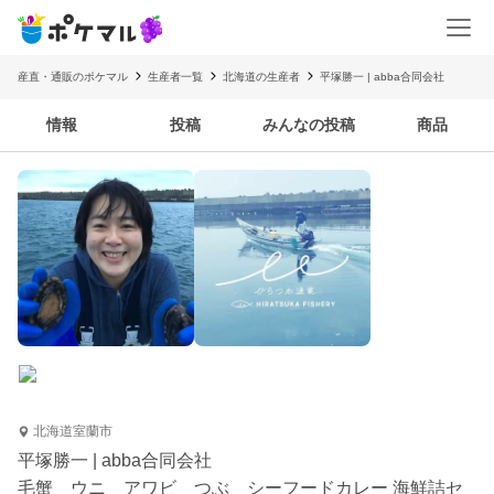
産直・通販のポケマル
生産者一覧
北海道の生産者
平塚勝一 | abba合同会社
情報
投稿
みんなの投稿
商品
北海道室蘭市
平塚勝一 | abba合同会社
毛蟹 ウニ アワビ つぶ シーフードカレー 海鮮詰セ