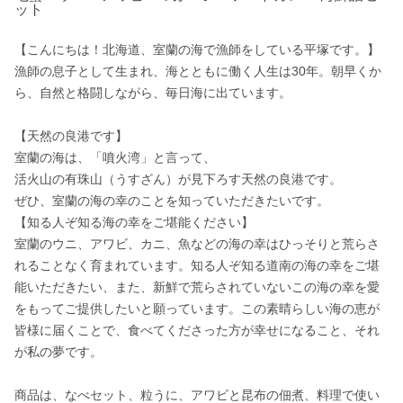
ット
【こんにちは！北海道、室蘭の海で漁師をしている平塚です。】

漁師の息子として生まれ、海とともに働く人生は30年。朝早くか
ら、自然と格闘しながら、毎日海に出ています。

【天然の良港です】

室蘭の海は、「噴火湾」と言って、

活火山の有珠山（うすざん）が見下ろす天然の良港です。

ぜひ、室蘭の海の幸のことを知っていただきたいです。

【知る人ぞ知る海の幸をご堪能ください】

室蘭のウニ、アワビ、カニ、魚などの海の幸はひっそりと荒らさ
れることなく育まれています。知る人ぞ知る道南の海の幸をご堪
能いただきたい、また、新鮮で荒らされていないこの海の幸を愛
をもってご提供したいと願っています。この素晴らしい海の恵が
皆様に届くことで、食べてくださった方が幸せになること、それ
が私の夢です。

商品は、なべセット、粒うに、アワビと昆布の佃煮、料理で使い