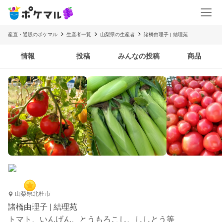
産直・通販のポケマル
生産者一覧
山梨県の生産者
諸橋由理子 | 結理苑
情報
投稿
みんなの投稿
商品
山梨県北杜市
諸橋由理子 | 結理苑
トマト、いんげん、とうもろこし、ししとう等