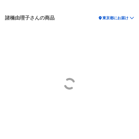
諸橋由理子さんの商品
location_on
東京都にお届け