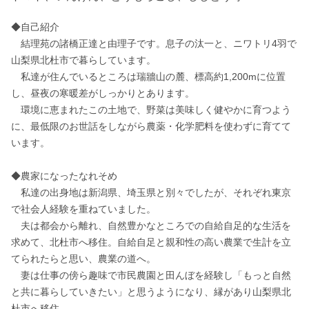
◆自己紹介

　結理苑の諸橋正達と由理子です。息子の汰一と、ニワトリ4羽で
山梨県北杜市で暮らしています。

　私達が住んでいるところは瑞牆山の麓、標高約1,200mに位置
し、昼夜の寒暖差がしっかりとあります。

　環境に恵まれたこの土地で、野菜は美味しく健やかに育つよう
に、最低限のお世話をしながら農薬・化学肥料を使わずに育てて
います。

◆農家になったなれそめ

　私達の出身地は新潟県、埼玉県と別々でしたが、それぞれ東京
で社会人経験を重ねていました。

　夫は都会から離れ、自然豊かなところでの自給自足的な生活を
求めて、北杜市へ移住。自給自足と親和性の高い農業で生計を立
てられたらと思い、農業の道へ。

　妻は仕事の傍ら趣味で市民農園と田んぼを経験し「もっと自然
と共に暮らしていきたい」と思うようになり、縁があり山梨県北
杜市へ移住。
