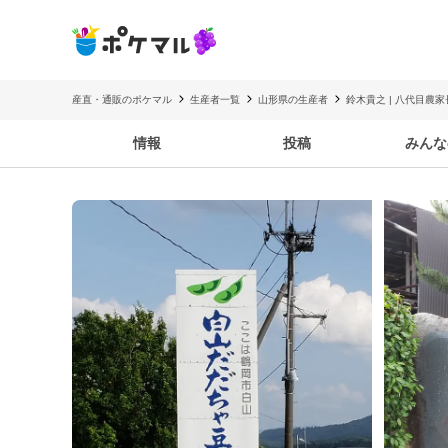
産直・通販のポケマル
生産者一覧
山形県の生産者
鈴木貴之 | 八代目農
情報
投稿
みんな