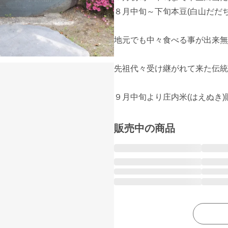
８月中旬～下旬本豆(白山だだちゃ
地元でも中々食べる事が出来無
先祖代々受け継がれて来た伝統
９月中旬より庄内米(はえぬき
販売中の商品