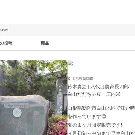
家長四郎
の投稿
商品
山形県鶴岡市
鈴木貴之 | 八代目農家長四郎
白山だだちゃ豆 庄内米
山形県鶴岡市白山地区で江戸時
を作っています😊

夏の１ヶ月限定販売です❗

８月初旬～中旬まで早生白山だだ