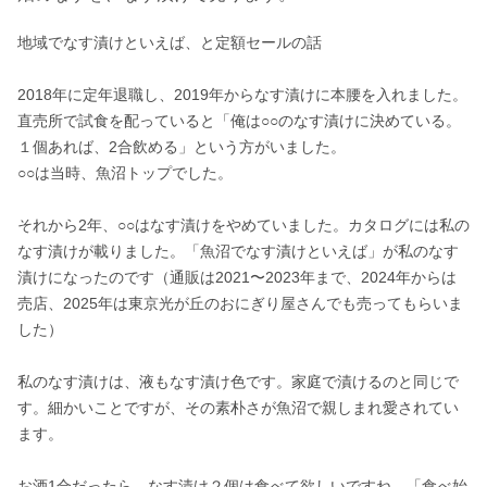
地域でなす漬けといえば、と定額セールの話

2018年に定年退職し、2019年からなす漬けに本腰を入れました。

直売所で試食を配っていると「俺は○○のなす漬けに決めている。
１個あれば、2合飲める」という方がいました。

○○は当時、魚沼トップでした。

それから2年、○○はなす漬けをやめていました。カタログには私の
なす漬けが載りました。「魚沼でなす漬けといえば」が私のなす
漬けになったのです（通販は2021〜2023年まで、2024年からは
売店、2025年は東京光が丘のおにぎり屋さんでも売ってもらいま
した）

私のなす漬けは、液もなす漬け色です。家庭で漬けるのと同じで
す。細かいことですが、その素朴さが魚沼で親しまれ愛されてい
ます。

お酒1合だったら、なす漬け２個は食べて欲しいですね。「食べ始