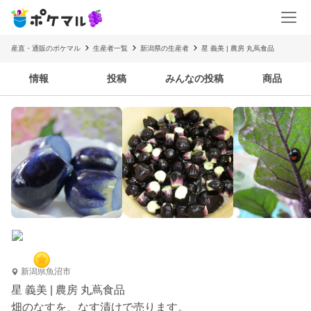
産直・通販のポケマル
生産者一覧
新潟県の生産者
星 義美 | 農房 丸蔦食品
情報
投稿
みんなの投稿
商品
新潟県魚沼市
星 義美 | 農房 丸蔦食品
畑のなすを、なす漬けで売ります。