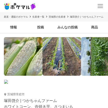
産直・通販のポケマル
生産者一覧
茨城県の生産者
塚田啓介 | つかちゃんファーム
情報
投稿
みんなの投稿
商品
茨城県常総市
塚田啓介 | つかちゃんファーム
ホワイトコーン、壺焼き芋、さつまいも