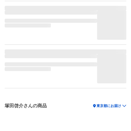
塚田啓介さんの商品
location_on
東京都にお届け