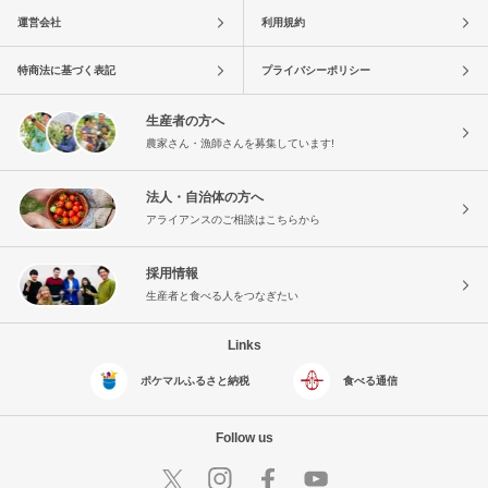
運営会社
利用規約
特商法に基づく表記
プライバシーポリシー
生産者の方へ
農家さん・漁師さんを募集しています!
法人・自治体の方へ
アライアンスのご相談はこちらから
採用情報
生産者と食べる人をつなぎたい
Links
ポケマルふるさと納税
食べる通信
Follow us