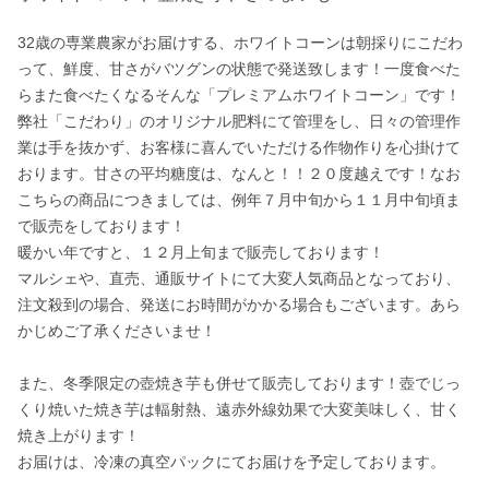
32歳の専業農家がお届けする、ホワイトコーンは朝採りにこだわ
って、鮮度、甘さがバツグンの状態で発送致します！一度食べた
らまた食べたくなるそんな「プレミアムホワイトコーン」です！
弊社「こだわり」のオリジナル肥料にて管理をし、日々の管理作
業は手を抜かず、お客様に喜んでいただける作物作りを心掛けて
おります。甘さの平均糖度は、なんと！！２０度越えです！なお
こちらの商品につきましては、例年７月中旬から１１月中旬頃ま
で販売をしております！

暖かい年ですと、１２月上旬まで販売しております！

マルシェや、直売、通販サイトにて大変人気商品となっており、
注文殺到の場合、発送にお時間がかかる場合もございます。あら
かじめご了承くださいませ！

また、冬季限定の壺焼き芋も併せて販売しております！壺でじっ
くり焼いた焼き芋は輻射熱、遠赤外線効果で大変美味しく、甘く
焼き上がります！

お届けは、冷凍の真空パックにてお届けを予定しております。
