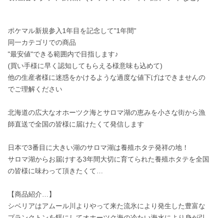
ポケマル新規参入1年目を記念して"1年間"

同一カテゴリでの商品

"最安値"できる範囲内で目指します♪

(買い手様に早く認知してもらえる様意味も込めて)

他の生産者様に迷惑をかけるような過度な値下げはできませんの
でご理解ください

北海道の広大なオホーツク海とサロマ湖の恵みを小さな街から漁
師直送で全国の皆様に届けたくて発信します

日本で3番目に大きい湖のサロマ湖は養殖ホタテ発祥の地！

サロマ湖からお届けする3年間大切に育てられた養殖ホタテを全国
の皆様に味わって頂きたくて…

【商品紹介…】

シベリアはアムール川よりやって来た流氷により発生した豊富な
プランクトンを餌にしてオホーツク海の冷たい海水により身が引