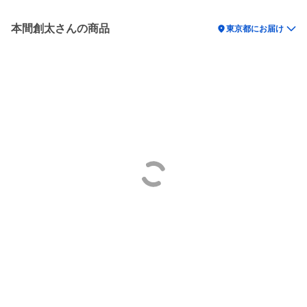
本間創太さんの商品
location_on
東京都にお届け