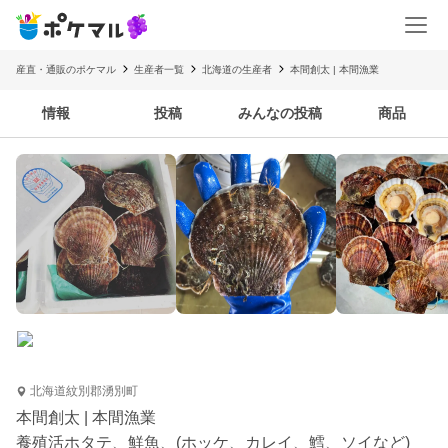
産直・通販のポケマル
生産者一覧
北海道の生産者
本間創太 | 本間漁業
情報
投稿
みんなの投稿
商品
北海道紋別郡湧別町
本間創太 | 本間漁業
養殖活ホタテ、鮮魚、(ホッケ、カレイ、鱈、ソイなど)