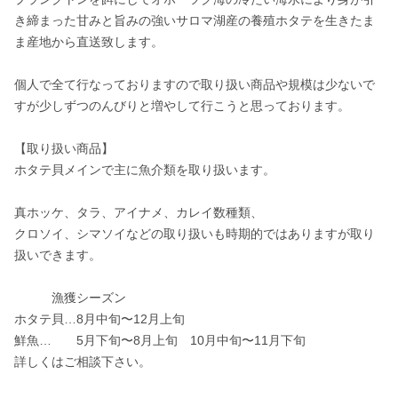
き締まった甘みと旨みの強いサロマ湖産の養殖ホタテを生きたま
ま産地から直送致します。

個人で全て行なっておりますので取り扱い商品や規模は少ないで
すが少しずつのんびりと増やして行こうと思っております。

【取り扱い商品】

ホタテ貝メインで主に魚介類を取り扱います。

真ホッケ、タラ、アイナメ、カレイ数種類、

クロソイ、シマソイなどの取り扱いも時期的ではありますが取り
扱いできます。

　　　漁獲シーズン

ホタテ貝…8月中旬〜12月上旬

鮮魚…       5月下旬〜8月上旬　10月中旬〜11月下旬

詳しくはご相談下さい。
