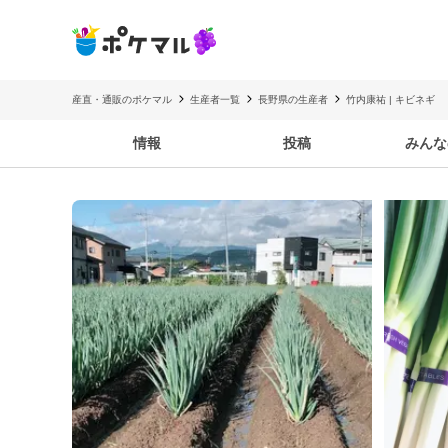
産直・通販のポケマル
生産者一覧
長野県の生産者
竹内康祐 | キビネギ
情報
投稿
みんな