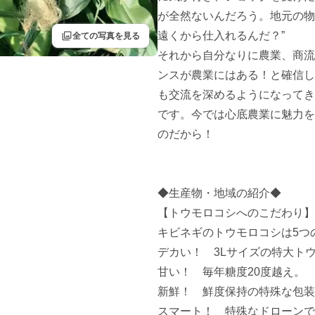
が全然ないんだろう。地元の物
filter
遠くから仕入れるんだ？”

全ての写真を見る
それから自分なりに農業、商流
ンスが農業にはある！と確信し
も交流を深めるようになってき
です。今では心底農業に魅力を
のだから！

◆生産物・地域の紹介◆

【トウモロコシへのこだわり】

キビネギのトウモロコシは5つ
デカい！　3Lサイズの特大トウ
甘い！　毎年糖度20度越え。

新鮮！　鮮度保持の特殊な包装
スマート！　特殊なドローンで