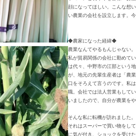
顔になってほしい。こんな想い
い農業の会社を設立します。今
◆農家になった経緯◆

農業なんてやるもんじゃない。
私が貿易関係の会社に勤めてい
は代々、中野市の江部という地
が、地元の先輩生産者は「農業
口をそろえて言うのです。私は
職。会社では法人営業もしてい
いましたので、自分が農業をや
そんな私に転機が訪れました。

それはスーパーで買い物をして
に気が付き、ショックを受けた