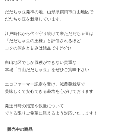
だだちゃ豆発祥の地、山形県鶴岡市白山地区で

だだちゃ豆を栽培しています。

江戸時代から代々守り続けて来ただだちゃ豆は

「だだちゃ豆の王様」と評価されるほど

コクの深さと甘みは絶品です(^o^)♪

白山地区でしか収穫ができない貴重な

本場「白山だだちゃ豆」をぜひご賞味下さい

エコファーマー認定を受け、減農薬栽培で

美味しくて安心できる栽培を心がけております

発送日時の指定や数量について

販売中の商品