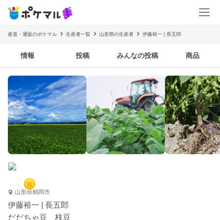
産直・通販のポケマル
生産者一覧
山形県の生産者
伊藤裕一 | 長五郎
情報
投稿
みんなの投稿
商品
山形県鶴岡市
伊藤裕一 | 長五郎
だだちゃ豆 枝豆