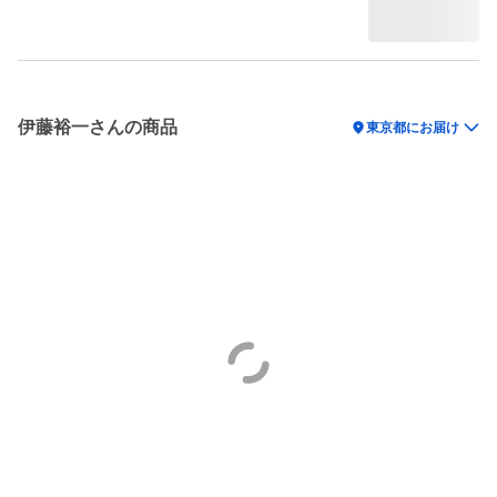
伊藤裕一さんの商品
location_on
東京都にお届け