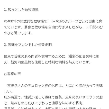
1. 広々とした放牧環境

約400坪の開放的な放牧場で、3～6頭のグループごとに自由に育
てています。豚舎と放牧場を自由に行き来しながら、60日間のび
のびと過ごします。

2. 黒麹をブレンドした特別飼料

健康で旨味のある肉質を実現するために、通常の配合飼料に加
え、新河内菌黒麹を使用した特別な飼料を与えています。

お客様の声

「方波見さんのデュロック豚のお肉は、とにかく味があって美味
しい。

脂が綺麗で、性質が優しく繊細で優美。風味の良いサラサラの脂
と、噛みしめるたびにじわっと濃厚な味のする豚肉。

見目麗しく知性があって、内面も美しいお姫様のような豚肉。」
