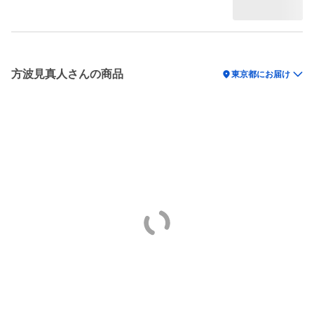
方波見真人さんの商品
location_on
東京都にお届け