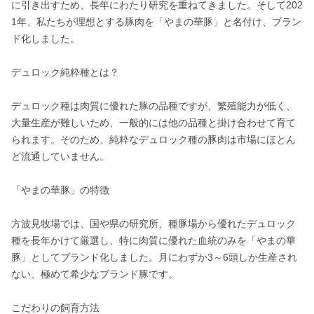
に引き出すため、長年にわたり研究を重ねてきました。そして202
1年、私たちが理想とする豚肉を「やまの華豚」と名付け、ブラン
ド化しました。

デュロック純粋種とは？

デュロック種は肉質に優れた豚の品種ですが、繁殖能力が低く、
大量生産が難しいため、一般的には他の品種と掛け合わせて育て
られます。そのため、純粋なデュロック種の豚肉は市場にほとん
ど流通していません。

「やまの華豚」の特徴

方波見牧場では、国や県の研究所、種豚場から優れたデュロック
種を長年かけて厳選し、特に肉質に優れた血統のみを「やまの華
豚」としてブランド化しました。月にわずか3～6頭しか生産され
ない、極めて希少なブランド豚です。

こだわりの飼育方法
