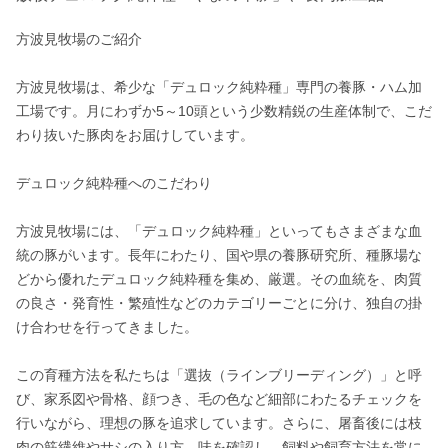
方波見牧場のご紹介

方波見牧場は、希少な「デュロック純粋種」専門の養豚・ハム加
工場です。月にわずか5～10頭という少数精鋭の生産体制で、こだ
わり抜いた豚肉をお届けしています。

デュロック純粋種へのこだわり

方波見牧場には、「デュロック純粋種」といってもさまざまな血
統の豚がいます。長年にわたり、国や県の養豚研究所、種豚場な
どから優れたデュロック純粋種を集め、厳選。その血統を、肉質
の良さ・発育性・繁殖性などのカテゴリーごとに分け、独自の掛
け合わせを行ってきました。

この育種方法を私たちは「選抜（ラインブリーディング）」と呼
び、家系図や骨格、顔つき、毛の色など細部にわたるチェックを
行いながら、理想の豚を追求しています。さらに、屠畜後には枝
肉の筋繊維やサシの入り方、味を確認し、飼料や飼育方法を常に