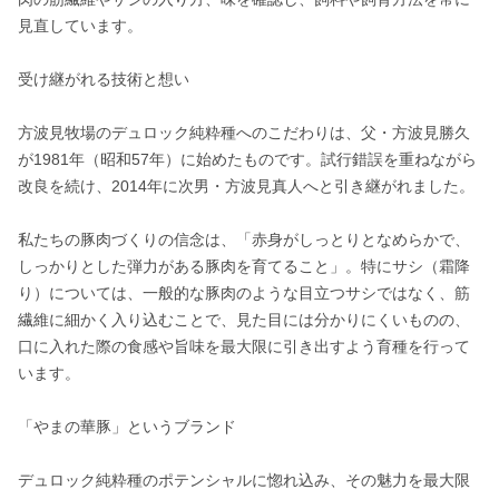
見直しています。

受け継がれる技術と想い

方波見牧場のデュロック純粋種へのこだわりは、父・方波見勝久
が1981年（昭和57年）に始めたものです。試行錯誤を重ねながら
改良を続け、2014年に次男・方波見真人へと引き継がれました。

私たちの豚肉づくりの信念は、「赤身がしっとりとなめらかで、
しっかりとした弾力がある豚肉を育てること」。特にサシ（霜降
り）については、一般的な豚肉のような目立つサシではなく、筋
繊維に細かく入り込むことで、見た目には分かりにくいものの、
口に入れた際の食感や旨味を最大限に引き出すよう育種を行って
います。

「やまの華豚」というブランド

デュロック純粋種のポテンシャルに惚れ込み、その魅力を最大限