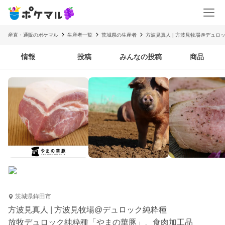
産直・通販のポケマル
生産者一覧
茨城県の生産者
方波見真人 | 方波見牧場@デュロ
情報
投稿
みんなの投稿
商品
茨城県鉾田市
方波見真人 | 方波見牧場@デュロック純粋種
放牧デュロック純粋種「やまの華豚」、食肉加工品