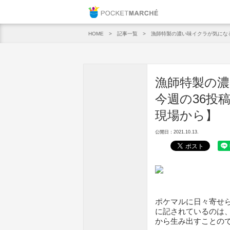
Pocket M
記事一覧
漁師特製の濃い味イクラが気になる
HOME
漁師特製の濃
今週の36投稿
現場から】
公開日：2021.10.13.
ポケマルに日々寄せ
に記されているのは
から生み出すことの