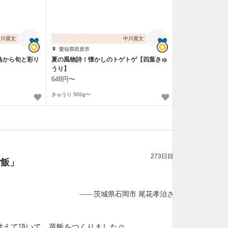
中川貴文
中川貴文
愛知県田原市
島から旬と彩り
夏の風物詩！懐かしのトゲトゲ【四葉きゅ
うり】
648円〜
きゅうり 500g〜
273日目
ご飯」
——茨城県石岡市 尾花孝治さん
教えて頂いて、菜飯をつくりました☺️