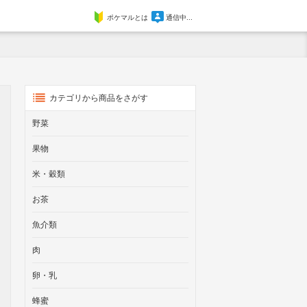
ポケマルとは
通信中...
カテゴリから商品をさがす
野菜
果物
米・穀類
お茶
魚介類
肉
卵・乳
蜂蜜