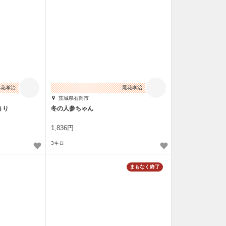
尾花孝治
尾花孝治
茨城県石岡市
うり
冬の人参ちゃん
1,836円
3キロ
止
まもなく終了