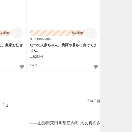
尾花孝治
尾花孝治
茨城県石岡市
た、農家お任せ
なつの人参ちゃん。梅雨や暑さに負けてま
せん。
1,620円
3キロ
274日目
ト！」
——山形県東田川郡庄内町 大友真樹さん