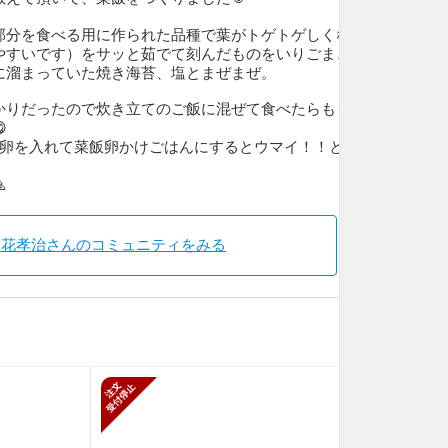
部分を食べる用に作られた品種で葉がトゲトゲしくな
やすいです）をサッと茹でて刻んだものをいりごまと
に溜まっていた焼き海苔、塩とまぜまぜ。
かりだったので炊き立てのご飯に混ぜて食べたらもう

生卵を入れて菜飯卵かけごはんにするとウマイ！！と

尾花孝治さんのコミュニティをみる
止
新規受付停止