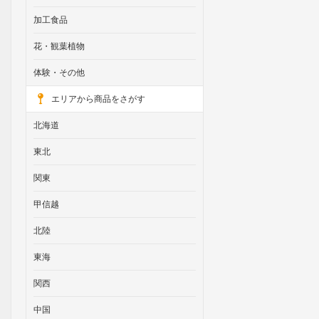
加工食品
花・観葉植物
体験・その他
エリアから商品をさがす
北海道
東北
関東
甲信越
北陸
東海
関西
中国