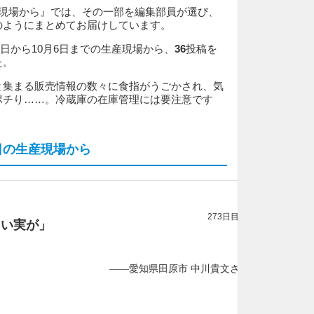
産現場から』では、その一部を編集部員が選び、
のようにまとめてお届けしています。
30日から10月6日までの生産現場から、
36
投稿を
た。
と集まる販売情報の数々に食指がうごかされ、気
ポチり……。冷蔵庫の在庫管理には要注意です
6日の生産現場から
273日目
さい実が」
——愛知県田原市 中川貴文さん