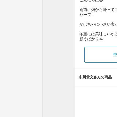
こんにちは😊
雨前に畑から帰って
セーフ。
かぼちゃに小さい実が
冬至には美味しいか
願うばかり🙏
中川貴文さんの商品