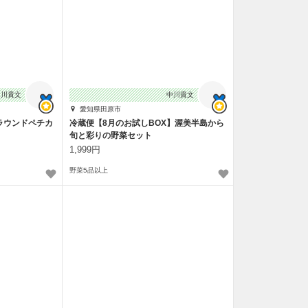
中川貴文
中川貴文
愛知県田原市
ラウンドペチカ
冷蔵便【8月のお試しBOX】渥美半島から
旬と彩りの野菜セット
1,999円
野菜5品以上