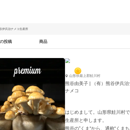
熊谷伊兵治ナメコ生産所
の投稿
商品
山形県最上郡鮭川村
熊谷由美子 | （有）熊谷伊兵
ナメコ
はじめまして。山形県鮭川村で
生産所と申します。

熊谷の”くま“から、通称“くま