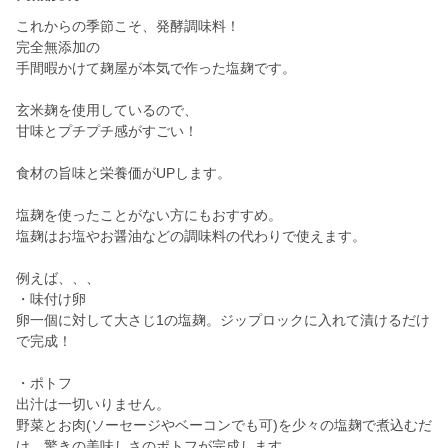
これからの季節こそ、発酵調味料！
完全無添加の
手間暇かけて麹屋が本気で作った塩麹です。
玄米麹を使用しているので、
甘味とプチプチ感がすごい！
食材の旨味と栄養価がUPします。
塩麹を使ったことがない方にもおすすめ。
塩麹はお塩やお醤油などの調味料の代わりで使えます。
例えば、、、
・味付け卵
卵一個に対して大さじ1の塩麹。ジップロックに入れて漬けるだけ
で完成！
・ポトフ
出汁は一切いりません。
野菜とお肉(ソーセージやベーコンでも可)を少々の塩麹で煮込むだ
け。驚きの美味しさのポトフが完成します。