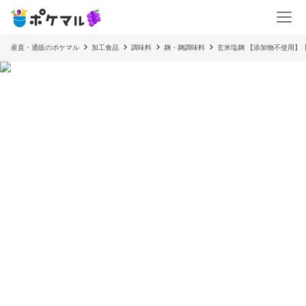
産直・通販のポケマル
加工食品
調味料
麹・麹調味料
玄米塩麹 【添加物不使用】