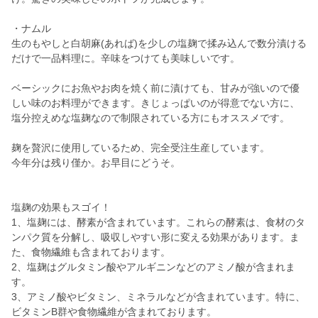
・ナムル
生のもやしと白胡麻(あれば)を少しの塩麹で揉み込んで数分漬ける
だけで一品料理に。辛味をつけても美味しいです。
ベーシックにお魚やお肉を焼く前に漬けても、甘みが強いので優
しい味のお料理ができます。きじょっぱいのが得意でない方に、
塩分控えめな塩麹なので制限されている方にもオススメです。
麹を贅沢に使用しているため、完全受注生産しています。
今年分は残り僅か。お早目にどうそ。
塩麹の効果もスゴイ！
1、塩麹には、酵素が含まれています。これらの酵素は、食材のタ
ンパク質を分解し、吸収しやすい形に変える効果があります。ま
た、食物繊維も含まれております。
2、塩麹はグルタミン酸やアルギニンなどのアミノ酸が含まれま
す。
3、アミノ酸やビタミン、ミネラルなどが含まれています。特に、
ビタミンB群や食物繊維が含まれております。