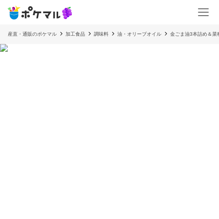
産直・通販のポケマル
加工食品
調味料
油・オリーブオイル
金ごま油3本詰め＆菜