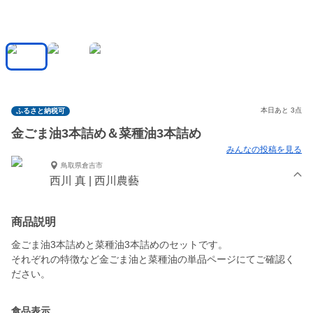
本日あと 3点
ふるさと納税可
金ごま油3本詰め＆菜種油3本詰め
みんなの投稿を見る
鳥取県倉吉市
西川 真 | 西川農藝
商品説明
金ごま油3本詰めと菜種油3本詰めのセットです。
それぞれの特徴など金ごま油と菜種油の単品ページにてご確認く
ださい。
食品表示