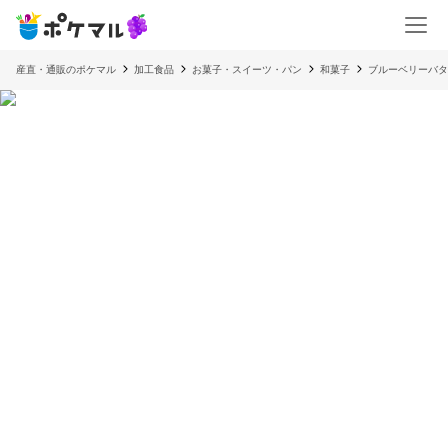
産直・通販のポケマル
加工食品
お菓子・スイーツ・パン
和菓子
ブルーベリーバタ