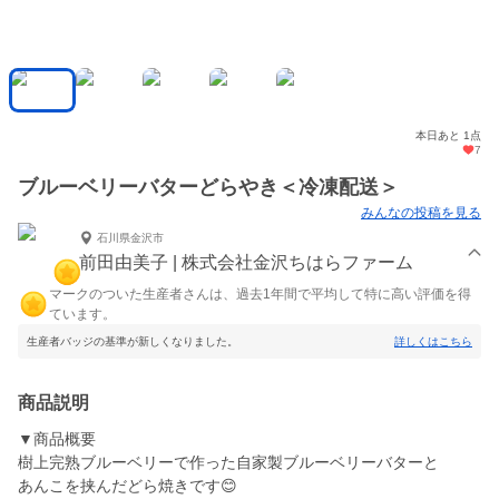
本日あと 1点
7
ブルーベリーバターどらやき＜冷凍配送＞
みんなの投稿を見る
石川県金沢市
前田由美子 | 株式会社金沢ちはらファーム
マークのついた生産者さんは、過去1年間で平均して特に高い評価を得
ています。
生産者バッジの基準が新しくなりました。
詳しくはこちら
商品説明
▼商品概要
樹上完熟ブルーベリーで作った自家製ブルーベリーバターと
あんこを挟んだどら焼きです😊