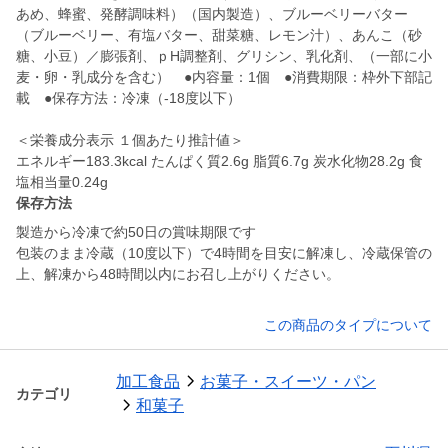
あめ、蜂蜜、発酵調味料）（国内製造）、ブルーベリーバター
（ブルーベリー、有塩バター、甜菜糖、レモン汁）、あんこ（砂
糖、小豆）／膨張剤、ｐH調整剤、グリシン、乳化剤、（一部に小
麦・卵・乳成分を含む） ●内容量：1個 ●消費期限：枠外下部記
載 ●保存方法：冷凍（-18度以下）
＜栄養成分表示 １個あたり推計値＞
エネルギー183.3kcal たんぱく質2.6g 脂質6.7g 炭水化物28.2g 食
塩相当量0.24g
保存方法
製造から冷凍で約50日の賞味期限です
包装のまま冷蔵（10度以下）で4時間を目安に解凍し、冷蔵保管の
上、解凍から48時間以内にお召し上がりください。
この商品のタイプについて
加工食品
お菓子・スイーツ・パン
カテゴリ
和菓子