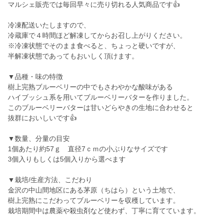
マルシェ販売では毎回早々に売り切れる人気商品です👍
冷凍配送いたしますので、
冷蔵庫で４時間ほど解凍してからお召し上がりください。
※冷凍状態でそのまま食べると、ちょっと硬いですが、
半解凍状態であってもおいしく頂けます。
▼品種・味の特徴
樹上完熟ブルーベリーの中でもさわやかな酸味がある
ハイブッシュ系を用いてブルーベリーバターを作りました。
このブルーベリーバターは甘いどらやきの生地に合わせると
抜群においしいです👍
▼数量、分量の目安
1個あたり約57ｇ 直径7ｃｍの小ぶりなサイズです
3個入りもしくは5個入りから選べます
▼栽培/生産方法、こだわり
金沢の中山間地区にある茅原（ちはら）という土地で、
樹上完熟にこだわってブルーベリーを収穫しています。
栽培期間中は農薬や殺虫剤など使わず、丁寧に育てています。