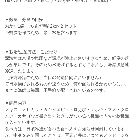
(食べ方）お刺身・唐揚げ・焼き物・煮付け・漁師鍋など
▼数量、分量の目安
おかず1袋 水揚げ時約2kg×２セット
※鮮度を保つため、氷・水を含みます
▼栽培/生産方法、こだわり
深海魚は水温や気圧など環境が陸上と違いすぎるため、鮮度の落
ちが早いです。そのため水揚げするとすぐに氷〆し、帰港後急速
冷凍いたします。
（夕方帰港のため、当日の発送に間に合いません）
毎日水揚げされるものが違うため、何が配られるかわからない、
まさに漁師は毎回、玉手箱が配当されているのです。
▼商品内容
メギス・メヒカリ・ガシャエビ・トロえび・ゲホウ・マメ・クロ
ムツ・カサゴなど書き出すときりがない位の種類のうちの数種類
が入っています。
食べ方は、日頃私達が食べる食べ方をお知らせ同封しています
が、中身をみて困ったときは、写真と共にいつでもメッセージを