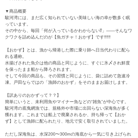
▼商品概要
駿河湾には、まだ広く知られていない美味しい海の幸が数多く眠
っています。
その中から、毎回「何が入っているかわからない⁉️」――そんなワ
クワクを詰め込んだのが【魚ガチャ！おかず】です‼️‼️‼️
【おかず】とは、漁から帰港した際に乗り師へ日当代わりに配ら
れる通称。
水揚げされた魚介は他の商品と同じように、すぐに氷〆され鮮度
を保ったまま船から降ろされます。
そして今回の商品も、その習慣と同じように、袋に詰めて急速冷
凍。戸田ならではの「漁師のおかず」をそのままお届けします。
【訳ありのおかずって？？】
簡単にいうと、未利用魚やマイナー魚などの“雑魚”が中心です。
駿河湾の底曳網漁では、規格外や市場に出回らない深海魚が多く
獲れます。これまでは船上で廃棄されるか、持ち帰って【おか
ず】として漁師に配られたり、地元で安く取引されていました。
ただし深海魚は、水深200〜300mの海底から一気に引き上げられ