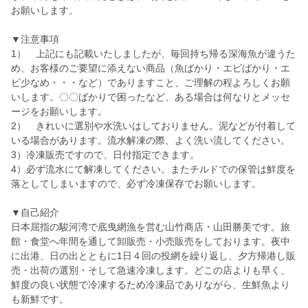
お願いします。
▼注意事項
1） 上記にも記載いたしましたが、毎回持ち帰る深海魚が違うた
め、お客様のご要望に添えない商品（魚ばかり・エビばかり・エ
ビ少なめ・・・など）でありますこと、ご理解の程よろしくお願
いします。〇〇ばかりで困ったなど、ある場合は何なりとメッセ
ージをお願いします。
2） きれいに選別や水洗いはしておりません。泥などが付着して
いる場合があります。流水解凍の際、よく洗い流してください。
3）冷凍販売ですので、日付指定できます。
4）必ず流水にて解凍してください。またチルドでの保管は鮮度を
落としてしまいますので、必ず冷凍保存でお願いします。
▼自己紹介
日本屈指の駿河湾で底曳網漁を営む山竹商店・山田勝美です。旅
館・食堂へ年間を通して卸販売・小売販売をしております。夜中
に出港、日の出とともに1日４回の投網を繰り返し、夕方帰港し販
売・出荷の選別・そして急速冷凍します。どこの店よりも早く、
鮮度の良い状態で冷凍するため冷凍品でありながら、生鮮魚より
も新鮮です。