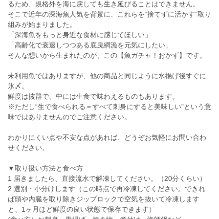
るため、規格外を海に戻しても生き延びることはできません。
そこで近年の深海魚人気を背景に、これらを“捨てずに活かす”取り
組みが始まりました。
「深海魚をもっと身近な食材に感じてほしい」
「高齢化で衰退しつつある底曳網漁を元気にしたい」
そんな想いから生まれたのが、この【魚ガチャ！おかず】です。
未利用魚ではありますが、他の商品と同じように水揚げ後すぐに
氷〆。
鮮度は抜群で、中には生食で味わえるものもあります。
※ただし“生で食べられる＝すべて刺身にすると美味しい”という意
味ではありませんのでご注意ください。
わかりにくい点や不安な点があれば、どうぞお気軽にお問い合わ
せください。
▼取り扱い方法と食べ方
1 届きましたら、直接流水で解凍してください。（20分くらい）
2 選別・小分けします（この時点で再冷凍してください。できれ
ば頭や内臓を取り除きジップロックで空気を抜いて冷凍します
と、1ヶ月ほど鮮度の良い状態で保存できます）