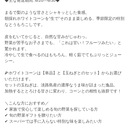
◆主な発送期間::6/20---6/30◆
まるで梨のような甘さとシャキッとした食感。
朝採れホワイトコーンを“生で”そのまま楽しめる、季節限定の特別
なとうもろこしです。
皮をむいてかじると、自然な甘みがじゅわっ。
野菜が苦手なお子さまでも、「これは甘い！フルーツみたい」と
驚かれます。
冷やして生で食べるのはもちろん、軽く茹でてもぷりっとジュー
シー。
🌽ホワイトコーンは【単品】と【玉ねぎとのセット】からお選び
いただけます。
セットの玉ねぎは、淡路島産の濃厚なうま味が詰まった逸品。
加熱するととろける甘さに変わり、コーンとの相性も抜群です！
＼こんな方におすすめ／
✔ 家族で安心して楽しめる旬の野菜を探している方
✔ 旬の野菜ギフトを贈りたい方
✔ スーパーでは手に入らない特別な味を楽しみたい方