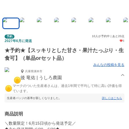
10人が予約中 | あと20点
予約
2027年6月に発送
6
★予約★【スッキリとした甘さ・果汁たっぷり・生
食可】（単品orセット品）
みんなの投稿を見る
兵庫県洲本市
後 竜佑 | うしろ農園
マークのついた生産者さんは、過去1年間で平均して特に高い評価を得
ています。
生産者バッジの基準が新しくなりました。
詳しくはこちら
商品説明
＼数量限定！6月15日頃から発送予定／