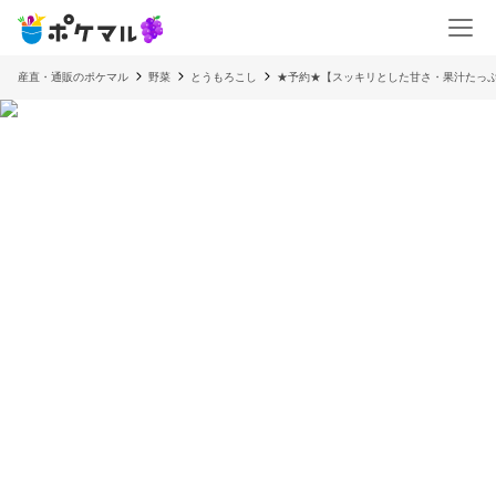
産直・通販のポケマル
野菜
とうもろこし
★予約★【スッキリとした甘さ・果汁たっぷ