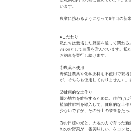
茨城県石岡市八郷に住んでいます。野
います。
農業に携わるようになって6年目の新
●こだわり
私たちは栽培した野菜を通して関わる
visionとして農園を営んでいます
お約束を実行し続けます。
①農薬不使用
野菜は農薬や化学肥料を不使用で栽培
が、そちらも使用しておりません）。
②健康的な土作り
畑の地力を維持するために、作付けは
植物性肥料を導入して、健康的な土作
少ないですが、その分土の栄養をたっ
③お日様の光と、大地の力で育った新
旬のお野菜が一番美味しい。をコンセ