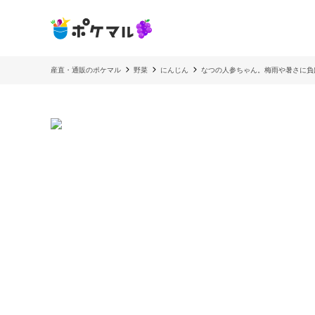
産直・通販のポケマル
野菜
にんじん
なつの人参ちゃん。梅雨や暑さに負