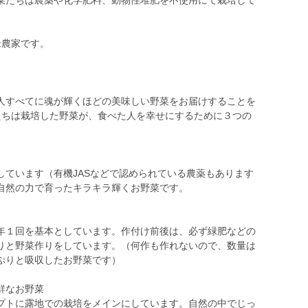
菜たちは農薬や化学肥料、動物性堆肥を不使用にて栽培して
米農家です。
人すべてに魂が輝くほどの美味しい野菜をお届けすることを
。私たちは栽培した野菜が、食べた人を幸せにするために３つの
しています（有機JASなどで認められている農薬もあります
自然の力で育ったキラキラ輝くお野菜です。
年１回を基本としています。作付け前後は、必ず緑肥などの
りと野菜作りをしています。（何作も作れないので、数量は
ぷりと吸収したお野菜です）
鮮なお野菜
プトに露地での栽培をメインにしています。自然の中でじっ