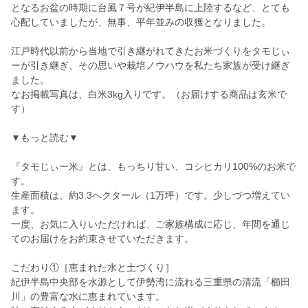
となるお盆の時期に台風７号が紀伊半島に上陸するなど、とても
心配していましたが、無事、平年並みの収獲となりました。
江戸時代以前から当地で引き継がれてきたお米づくりをタモじぃ
ーが引き継ぎ、その思いや栽培ノウハウを私たち家族が受け継ぎ
ました。
なお掲載写真は、白米3kg入りです。（お届けする商品は玄米で
す）
▼もっと読む▼
『タモじぃー米』とは、もっちり甘い、コシヒカリ100%のお米で
す。
生産面積は、約3.3へクタール（1万坪）です。少しづつ増えてい
ます。
一度、お気に入りいただければ、ご家族構成に応じ、年間を通じ
てのお届けをお約束させていただきます。
こだわり①［恵まれた水と土づくり］
紀伊半島中央部を水源として伊勢湾に流れる三重県の清流「櫛田
川」の豊富な水に恵まれています。