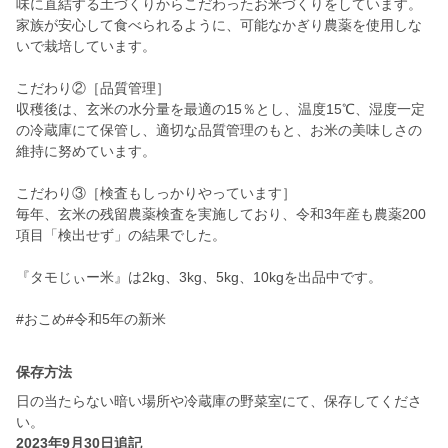
味に直結する土づくりからこだわったお米づくりをしています。
家族が安心して食べられるように、可能なかぎり農薬を使用しな
いで栽培しています。
こだわり②［品質管理］
収穫後は、玄米の水分量を最適の15％とし、温度15℃、湿度一定
の冷蔵庫にて保管し、適切な品質管理のもと、お米の美味しさの
維持に努めています。
こだわり③［検査もしっかりやっています］
毎年、玄米の残留農薬検査を実施しており、令和3年産も農薬200
項目「検出せず」の結果でした。
『タモじぃー米』は2kg、3kg、5kg、10kgを出品中です。
保存方法
日の当たらない暗い場所や冷蔵庫の野菜室にて、保存してくださ
い。
2023年9月30日追記