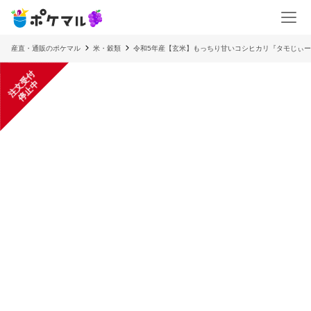
産直・通販のポケマル
米・穀類
令和5年産【玄米】もっちり甘いコシヒカリ『タモじぃ
注
文
受
付
停
止
中