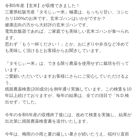
令和5年産【玄米】が収穫できました！
三重県松阪市産『タモじぃー米』極選は、もっちり甘い、コシヒ
カリ100%のお米です。玄米ゴハンはいかがですか？
健康志向の方から大好評の玄米ゴハンです。
電気炊飯器であれば、ご家庭でも美味しい玄米ゴハンが食べられ
ます。
思わず「もう一杯ください！」とか、おにぎりや弁当など冷めて
も美味しく頂けるとお客様からお聞きしています。
『タモじぃー米』は、できる限り農薬を使用せずに栽培を行って
います。
ご愛顧いただいていますお客様にさらにご安心していただけるよ
う、
残留農薬検査(200成分)を例年通り実施しています。この検査を10
年以上続けておりますが、毎年の結果は、全ての項目で「N.D.検
出せず」でした。
今年の令和5年産の収穫終了後には、改めて検査を実施し、結果が
出次第に残留農薬検査書を送付いたします。
今年は、梅雨の小雨と夏の厳しい暑さが続いたうえ、稲刈り直前