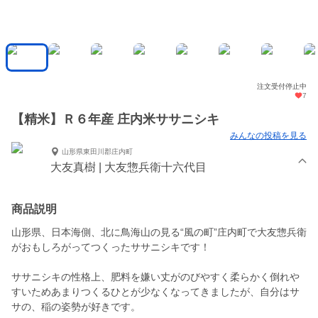
注文受付停止中
7
【精米】Ｒ６年産 庄内米ササニシキ
みんなの投稿を見る
山形県東田川郡庄内町
大友真樹 | 大友惣兵衛十六代目
商品説明
山形県、日本海側、北に鳥海山の見る“風の町”庄内町で大友惣兵衛
がおもしろがってつくったササニシキです！
ササニシキの性格上、肥料を嫌い丈がのびやすく柔らかく倒れや
すいためあまりつくるひとが少なくなってきましたが、自分はサ
サの、稲の姿勢が好きです。