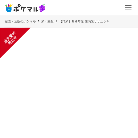
産直・通販のポケマル
米・穀類
【精米】Ｒ６年産 庄内米ササニシキ
注
文
受
付
停
止
中