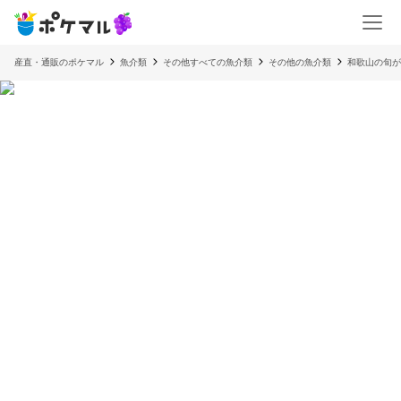
産直・通販のポケマル
魚介類
その他すべての魚介類
その他の魚介類
和歌山の旬が