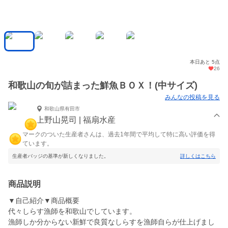
本日あと 5点
26
和歌山の旬が詰まった鮮魚ＢＯＸ！(中サイズ)
みんなの投稿を見る
和歌山県有田市
上野山晃司 | 福扇水産
マークのついた生産者さんは、過去1年間で平均して特に高い評価を得
ています。
生産者バッジの基準が新しくなりました。
詳しくはこちら
商品説明
▼自己紹介▼商品概要
代々しらす漁師を和歌山でしています。
漁師しか分からない新鮮で良質なしらすを漁師自らが仕上げまし