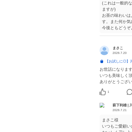
(これは一般的
ますが)
お茶の味わいは
す。また何か気
今後ともどうぞ
まさこ
2026.7.20
【お試しに◎】
お世話になりま
いつも美味しく
ありがとうござ
1
萩下利雄 |
2026.7.21
まさこ様
いつもご愛顧い