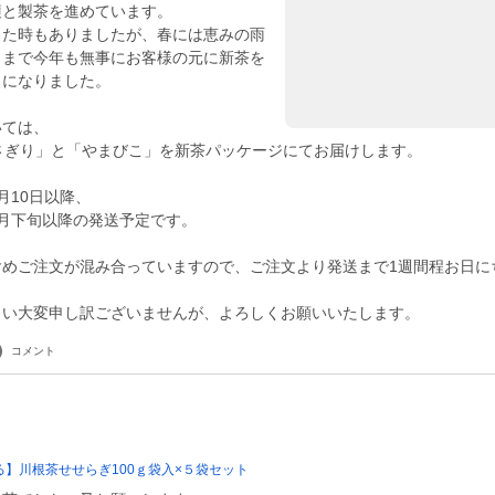
穫と製茶を進めています。
した時もありましたが、春には恵みの雨
さまで今年も無事にお客様の元に新茶を
うになりました。
いては、
さぎり」と「やまびこ」を新茶パッケージにてお届けします。
月10日以降、
月下旬以降の発送予定です。
含めご注文が混み合っていますので、ご注文より発送まで1週間程お日に
まい大変申し訳ございませんが、よろしくお願いいたします。
コメント
】川根茶せせらぎ100ｇ袋入×５袋セット