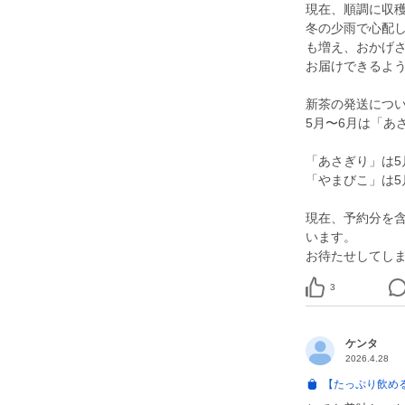
現在、順調に収
冬の少雨で心配
も増え、おかげ
お届けできるよ
新茶の発送につ
5月〜6月は「あ
「あさぎり」は5
「やまびこ」は5
現在、予約分を
います。
お待たせしてし
3
ケンタ
2026.4.28
【たっぷり飲める