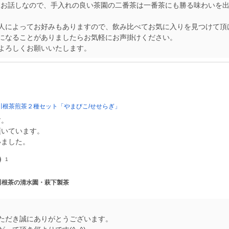
なお話しなので、手入れの良い茶園の二番茶は一番茶にも勝る味わいを
人によってお好みもありますので、飲み比べてお気に入りを見つけて頂
になることがありましたらお気軽にお声掛けください。
よろしくお願いいたします。
川根茶煎茶２種セット「やまびこ/せせらぎ」
す。
頂いています。
いました。
1
 川根茶の清水園・萩下製茶
ただき誠にありがとうございます。