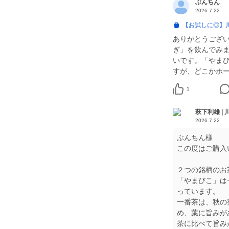
ぶんちん
2026.7.22
【お試しに◎】
ありがとうござ
ぎ」を飲んでみ
いです。「やま
すが、どこかホ
1
萩下利雄 |
2026.7.22
ぶんちん様
この度はご購入
２つの銘柄のお
「やまびこ」は
っています。
一番茶は、秋の
め、葉に旨みが
茶に比べて旨み