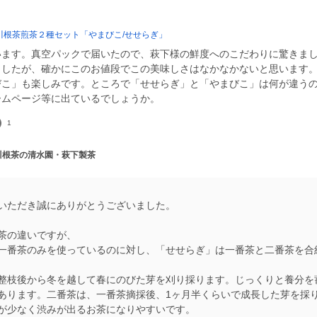
川根茶煎茶２種セット「やまびこ/せせらぎ」
います。真空パックで届いたので、萩下様の鮮度へのこだわりに驚きま
ましたが、確かにこのお値段でこの美味しさはなかなかないと思います
びこ」も楽しみです。ところで「せせらぎ」と「やまびこ」は何が違う
ームページ等に出ているでしょうか。
1
 川根茶の清水園・萩下製茶
いただき誠にありがとうございました。
茶の違いですが、
一番茶のみを使っているのに対し、「せせらぎ」は一番茶と二番茶を合
整枝後から冬を越して春にのびた芽を刈り採ります。じっくりと養分を
あります。二番茶は、一番茶摘採後、1ヶ月半くらいで成長した芽を採
が少なく渋みが出るお茶になりやすいです。