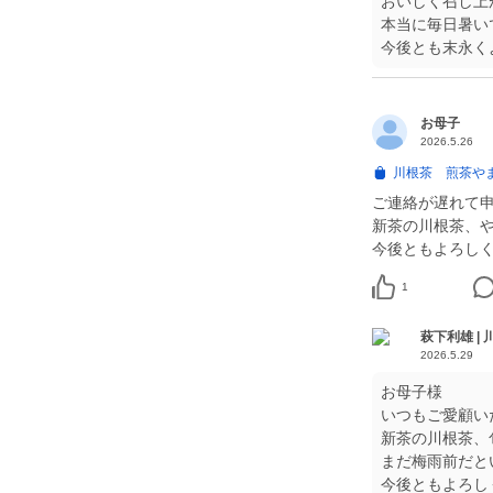
おいしく召し上が
本当に毎日暑い
お母子
2026.5.26
川根茶 煎茶やま
ご連絡が遅れて申
新茶の川根茶、
1
萩下利雄 |
2026.5.29
お母子様
いつもご愛顧い
新茶の川根茶、
まだ梅雨前だと
今後ともよろし