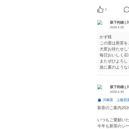
1
萩下利雄 |
2026.5.29
かず様
この度は新茶を
大変お待たせし
毎日おいしく召
またぜひよろし
急に夏のような
萩下利雄 |
2026.4.30
川根茶 上級煎茶
新茶のご案内202
いつもご愛顧い
今年も新茶のシ