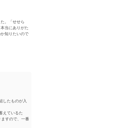
した。「せせら
。本当にありがた
のか知りたいので
組したものが入
蓄えているた
りますので、一番