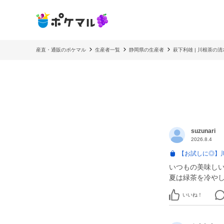
産直・通販のポケマル
生産者一覧
静岡県の生産者
萩下利雄 | 川根茶の
suzunari
2026.8.4
【お試しに◎】
いつもの美味し
夏は緑茶を冷や
いいね！