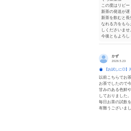
この度はリピー
新茶の発送が遅
新茶を飲むと長
なれる力をもら
しくださいませ
今後ともよろし
かず
2026.5.23
【お試しに◎】
以前こちらでお
お茶でしたので
甘みのある色鮮
しておりました
毎日お茶の試飲
有難うございま