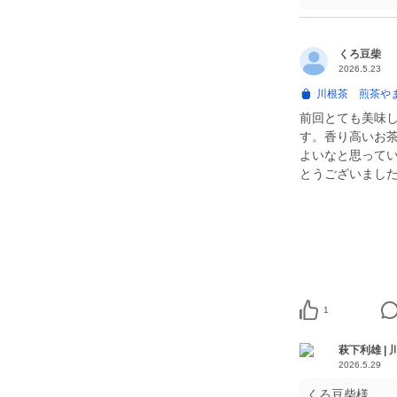
くろ豆柴
2026.5.23
川根茶 煎茶やま
前回とても美味し
す。香り高いお
よいなと思って
とうございました
1
萩下利雄 |
2026.5.29
くろ豆柴様