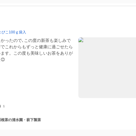
びこ100ｇ袋入
かったので､この度の新茶も楽しみで
茶でこれからもずっと健康に過ごせたら
います。この度も美味しいお茶をありが
😊
1
 川根茶の清水園・萩下製茶