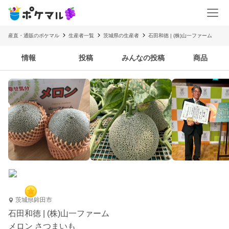
産直・通販のポケマル
生産者一覧
茨城県の生産者
石田和徳 | (株)山一ファーム
情報
投稿
みんなの投稿
商品
茨城県鉾田市
石田和徳 | (株)山一ファーム
メロン さつまいも