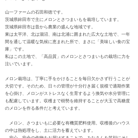
山一ファームの石田和徳です。

茨城県鉾田市で主にメロンとさつまいもを栽培しています。

茨城県鉾田市は昔から農業の盛んな地域です。

東は太平洋、北は涸沼、南は北浦に囲まれた広大な土地で、一年
間を通して温暖な気候に恵まれた所で、まさに「美味しい食の宝
庫」です。

私はこの土地で、「高品質」のメロンとさつまいもの栽培に力を
注いでいます。

メロン栽培は、丁寧に手をかけることを毎日欠かさず行うことが
大切です。そのため、日々の管理が十分行き届く規模で適期作業
を心掛け、メロンがストレスなく生育するよう換気や水分管理に
も配慮しています。収穫まで樹勢を維持することが大玉で高糖度
のメロンを作る条件だと考えています。

　メロン、さつまいもに必要な有機質肥料使用。収穫後のハウス
の中は熱処理をし、土に活力を蓄えています。

　安心、安全の作物をお届けすることで、みなさんを笑顔にそし