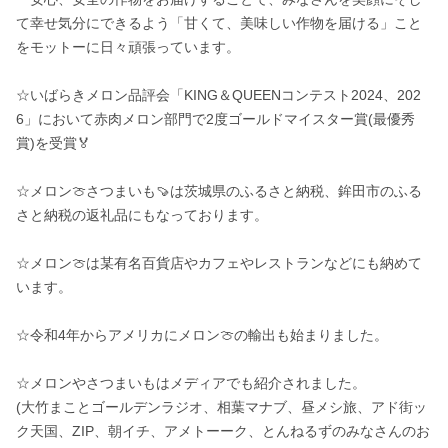
て幸せ気分にできるよう「甘くて、美味しい作物を届ける」こと
をモットーに日々頑張っています。

☆いばらきメロン品評会「KING＆QUEENコンテスト2024、202
6」において赤肉メロン部門で2度ゴールドマイスター賞(最優秀
賞)を受賞🏅

☆メロン🍈さつまいも🍠は茨城県のふるさと納税、鉾田市のふる
さと納税の返礼品にもなっております。

☆メロン🍈は某有名百貨店やカフェやレストランなどにも納めて
います。

☆令和4年からアメリカにメロン🍈の輸出も始まりました。

☆メロンやさつまいもはメディアでも紹介されました。

(大竹まことゴールデンラジオ、相葉マナブ、昼メシ旅、アド街ッ
ク天国、ZIP、朝イチ、アメトーーク、とんねるずのみなさんのお