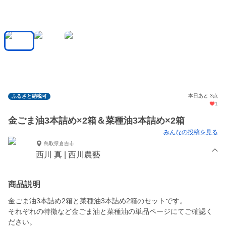
本日あと 3点
ふるさと納税可
1
金ごま油3本詰め×2箱＆菜種油3本詰め×2箱
みんなの投稿を見る
鳥取県倉吉市
西川 真 | 西川農藝
商品説明
金ごま油3本詰め2箱と菜種油3本詰め2箱のセットです。
それぞれの特徴など金ごま油と菜種油の単品ページにてご確認く
ださい。