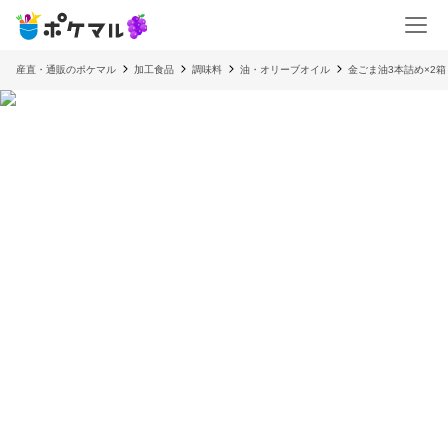
産直・通販のポケマル
加工食品
調味料
油・オリーブオイル
金ごま油3本詰め×2箱