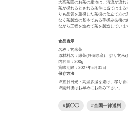
大高茶園のお茶の産地は、清流が流れ
茶が採れるとされる条件に当てはまる
りも品質を重視した茶樹の仕立て方の
なく茶製造の基本である手揉み技術の
ながら工程を進めて茶を製造していま
食品表示
名称：玄米茶
原材料名：緑茶(静岡県産)、炒り玄米(
内容量：200g
賞味期限：2027年5月31日
保存方法
※直射日光・高温多湿を避け、移り香
※開封後はお早めにお飲み下さい。
#新◯◯
#全国一律送料