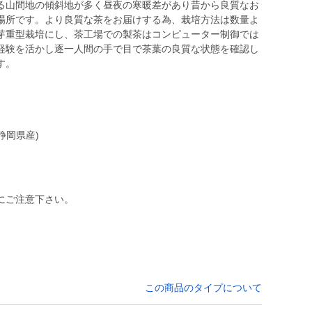
る山間地の傾斜地が多く昼夜の寒暖差があり昔から良質なお
場所です。より良質な茶をお届けする為、栽培方法は数量よ
芽重型栽培にし、茶工場での製茶はコンピューター制御では
経験を活かし逐一人間の手で目で茶葉の良質な状態を確認し
す。
静岡県産)
にご注意下さい。
この商品のタイプについて