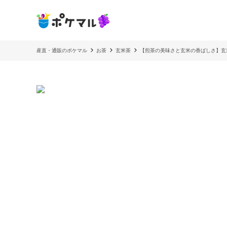
産直・通販のポケマル
お茶
玄米茶
【煎茶の美味さと玄米の香ばしさ】玄米