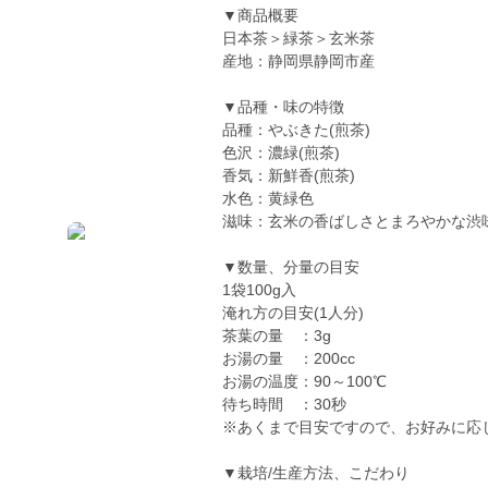
▼商品概要
日本茶＞緑茶＞玄米茶
産地：静岡県静岡市産
▼品種・味の特徴
品種：やぶきた(煎茶)
色沢：濃緑(煎茶)
香気：新鮮香(煎茶)
水色：黄緑色
滋味：玄米の香ばしさとまろやかな渋
▼数量、分量の目安
1袋100g入
淹れ方の目安(1人分)
茶葉の量 ：3g
お湯の量 ：200cc
お湯の温度：90～100℃
待ち時間 ：30秒
※あくまで目安ですので、お好みに応
▼栽培/生産方法、こだわり