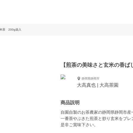
茶 200g袋入
【煎茶の美味さと玄米の香ばし
静岡県静岡市
大高真也 | 大高茶園
商品説明
自園自製のお茶農家の静岡県静岡市産
一番茶やぶきた煎茶と炒り玄米をブレ
是非ご賞味下さい。