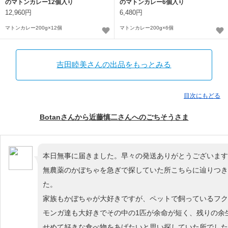
のマトンカレー12個入り
のマトンカレー6個入り
12,960円
6,480円
マトンカレー200g×12個
マトンカレー200g×6個
吉田睦美さんの出品をもっとみる
目次にもどる
Botanさんから近藤慎二さんへのごちそうさま
本日無事に届きました。早々の発送ありがとうございます
無農薬のかぼちゃを急ぎで探していた所こちらに辿りつき
た。
家族もかぼちゃが大好きですが、ペットで飼っているフク
モンガ達も大好きでその中の1匹が余命が短く、残りの余
せめて好きな食べ物をあげたいと思い探していた所でした