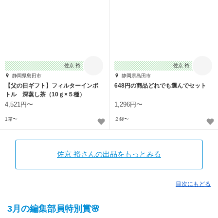
佐京 裕
佐京 裕
静岡県島田市
静岡県島田市
【父の日ギフト】フィルターインボ
648円の商品どれでも選んでセット
トル 深蒸し茶（10ｇ×５種）
4,521円〜
1,296円〜
1箱〜
２袋〜
佐京 裕さんの出品をもっとみる
目次にもどる
3月の編集部員特別賞🌸