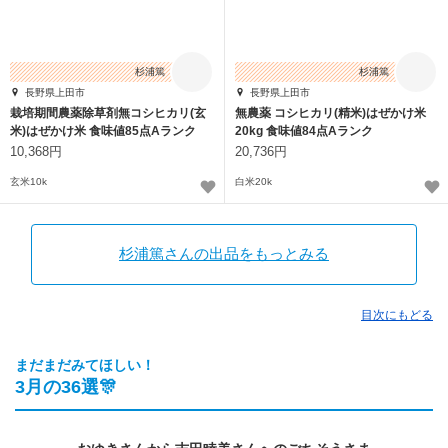
杉浦篤
杉浦篤
長野県上田市
長野県上田市
栽培期間農薬除草剤無コシヒカリ(玄
無農薬 コシヒカリ(精米)はぜかけ米
米)はぜかけ米 食味値85点Aランク
20kg 食味値84点Aランク
10,368円
20,736円
玄米10k
白米20k
杉浦篤さんの出品をもっとみる
目次にもどる
まだまだみてほしい！
3月の36選🎊