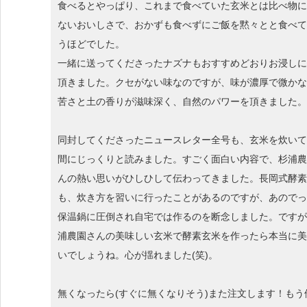
食べるとやっぱり、これまで食べていた玄米とは比べ物に
ないおいしさで、おかずも食べずにご飯を黙々とと食べて
うほどでした。
一緒に送ってくださったナズナもおすすめどおりお浸しに
頂きました。クセがない味なのですが、味が濃厚で微かな
苦さと土の香りが滋味深く、自然のパワーを頂きました。
同封してくださったニュースレター全号も、玄米を炊いて
間にじっくりと読みました。すごく面白い内容で、杉浦農
んの熱い思いがひしひして伝わってきました。長岡式酵素
も、炊き方を習いに行ったことがあるのですが、あのでっ
保温鍋に圧倒され自宅では作るのを断念しました。ですが
浦農園さんの美味しい玄米で酵素玄米を作ったら本当に美
いでしょうね。心が揺れました(笑)。
無くなったら(すぐに無くなりそう)また注文します！もう