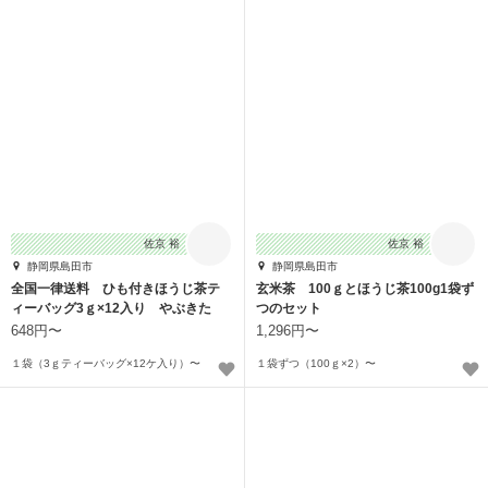
佐京 裕
佐京 裕
静岡県島田市
静岡県島田市
全国一律送料 ひも付きほうじ茶テ
玄米茶 100ｇとほうじ茶100g1袋ず
ィーバッグ3ｇ×12入り やぶきた
つのセット
100％
648円〜
1,296円〜
１袋（3ｇティーバッグ×12ケ入り）〜
１袋ずつ（100ｇ×2）〜