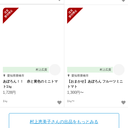
新規受付停止
新規受付停止
村上広貴
村上広貴
愛知県豊橋市
愛知県豊橋市
あぽろん！！ 赤と黄色のミニトマ
【おまかせ】あぽろん フルーツミニ
ト1㎏
トマト
1,728円
1,300円〜
1㎏
1㎏〜
村上恵美子さんの出品をもっとみる