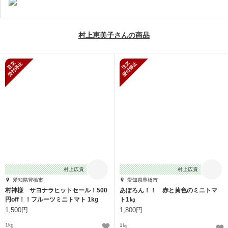
村上恵美子さんの商品
新規受付停止
新規受付停止
村上広貴
村上広貴
愛知県豊橋市
愛知県豊橋市
村神様 サヨナラヒットセール！500
あぽろん！！ 赤と黄色のミニトマ
円off！！フルーツミニトマト 1kg
ト1㎏
1,500円
1,800円
1kg
1㎏