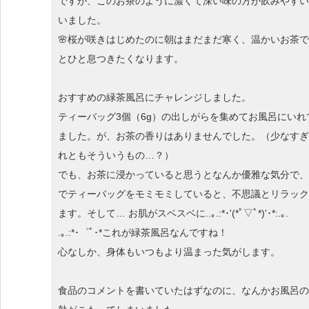
ですが、このお茶のように濃くて深い味の方が飲みやすい
いました。
🌸桜が咲きはじめたのに朝はまだまだ寒く、温かいお茶
とひと息つきたくなります。
おすすめの緑茶風呂にチャレンジしました。
ティーバッグ3個（6g）の出しがらを集めてお風呂にいれ
ました。が、お茶の香りはありませんでした。（少なすぎ
れともそういうもの…？）
でも、お茶に浸かっていると思うとなんか優雅な気分で、
でティーバッグをモミモミしていると、不思議とリラック
ます。そして… お肌がスベスベに..｡.:*･'(*ﾟ▽ﾟ*)'･*:.｡.
.｡.:*･゜ﾟ･*これが緑茶風呂なんですね！
心なしか、身体もいつもより温まった気がします。
食品のコメントを書いていたはずなのに、なんかお風呂の