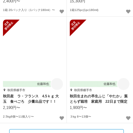
2,400円〜
15,300円
1箱 20パック入り（1パック180ml）〜
1箱125pc(1pc180ml)
新規受付停止
新規受付停止
佐藤和也
佐藤和也
秋田県横手市
秋田県横手市
秋田産 ラ・フランス 4.5ｋｇ 大
秋田生まれの早生ふじ「やたか」 葉
玉 食べごろ 少量出品です！！
とらず栽培 家庭用 22日まで限定
発売
2,190円〜
1,900円〜
2.5kg8個〜11個入り〜
３kg 8〜13個〜