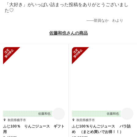
「大好き」がいっぱい詰まった投稿をありがとうございまし
た♡
——部員なかゞわより
佐藤和也さんの商品
新規受付停止
新規受付停止
佐藤和也
佐藤和也
秋田県横手市
秋田県横手市
ふじ100％ りんごジュース ギフト
ふじ100％りんごジュース バラ詰
用
め （まとめ買いでお得！！）