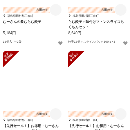
吉田睦美
吉田睦美
福島県田村郡三春町
福島県田村郡三春町
むーさんの飲むらむ餃子
らむ餃子＋味付けマトンスライスら
くちんセット
5,184円
8,640円
18個入り×2袋
餃子18個＋スライスパック300ｇ×3
新規受付停止
新規受付停止
吉田睦美
吉田睦美
福島県田村郡三春町
福島県田村郡三春町
【先行セール！】お得用・むーさん
【先行セール！】お得用・むーさん