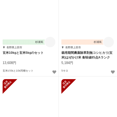
杉浦篤
杉浦篤
長野県上田市
長野県上田市
玄米10kgと玄米5kgのセット
栽培期間農薬除草剤無コシヒカリ(玄
米)はぜかけ米 食味値85点Aランク
13,608円
5,184円
玄米の5kと10k同梱セット
5キロ
新規受付停止
新規受付停止