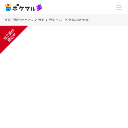
産直・通販のポケマル
野菜
野菜セット
野菜詰め合わせ
注
文
受
付
停
止
中