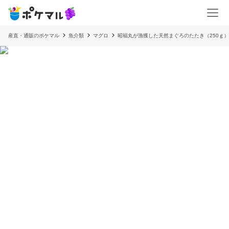
産直・通販のポケマル
魚介類
マグロ
昭福丸が漁獲した天然まぐろのたたき（250ｇ）