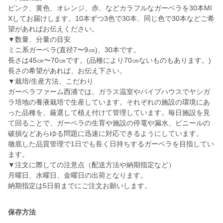
ピンク、黄色、オレンジ、赤、などカラフルなガーベラを30本MI
Xしてお届けします。10本ずつ3色で30本、同じ色で30本などご希
望があればお伝えください。
▼数量、分量の目安
ミニ系ガーベラ(直径7〜9㎝)、30本です。
長さは45㎝〜70㎝です。(品種により70㎝ないものもあります。)
長さの希望があれば、お伝え下さい。
▼栽培/生産方法、こだわり
ガーベラファーム西浦では、ガラス温室やパイプハウスでヤシガ
ラ培地の養液栽培で生産しています。それぞれの施設の環境にあ
った品種を、厳選して植え付けて管理しています。毎日施設を見
て回ることで、ガーベラの生育や施設の停電や漏水、ビニールの
破損などあらゆる問題に迅速に対応できるようにしています。
徹底した品質管理で1日でも長く日持ちするガーベラを目指してい
ます。
▼注文に際しての注意点（配送方法や納期指定など）
月曜日、水曜日、金曜日の出荷となります。
納期指定は5日前までにご注文お願いします。
保存方法