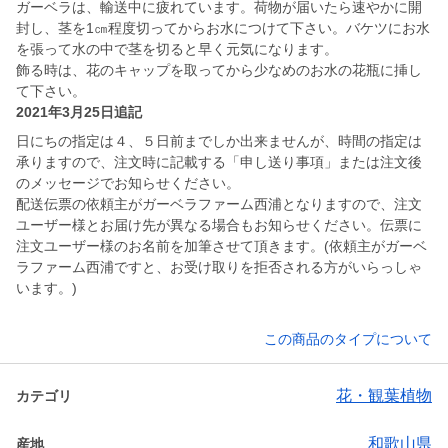
ガーベラは、輸送中に疲れています。荷物が届いたら速やかに開
封し、茎を1㎝程度切ってからお水につけて下さい。バケツにお水
を張って水の中で茎を切ると早く元気になります。
飾る時は、花のキャップを取ってから少なめのお水の花瓶に挿し
て下さい。
2021年3月25日追記
日にちの指定は４、５日前までしか出来ませんが、時間の指定は
承りますので、注文時に記載する「申し送り事項」または注文後
のメッセージでお知らせください。
配送伝票の依頼主がガーベラファーム西浦となりますので、注文
ユーザー様とお届け先が異なる場合もお知らせください。伝票に
注文ユーザー様のお名前を加筆させて頂きます。(依頼主がガーベ
ラファーム西浦ですと、お受け取りを拒否される方がいらっしゃ
います。)
この商品のタイプについて
花・観葉植物
カテゴリ
和歌山県
産地