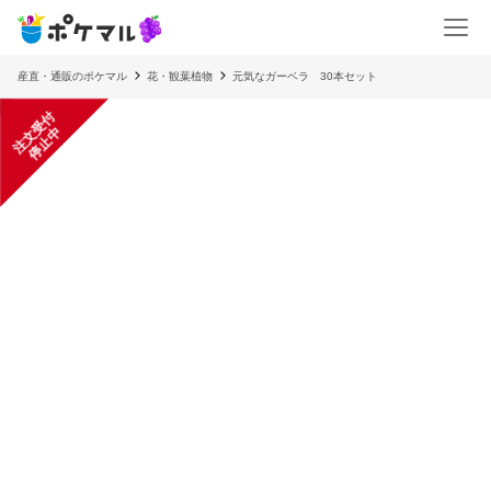
産直・通販のポケマル
花・観葉植物
元気なガーベラ 30本セット
注
文
受
付
停
止
中